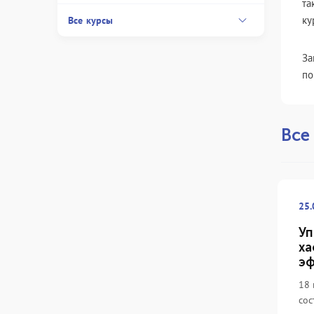
та
ку
Все курсы
За
по
Все
25.
Уп
ха
эф
18 
сос