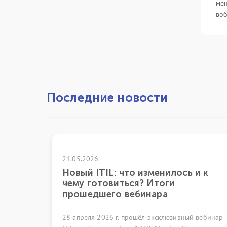
мен
воб
Последние новости
026
21.04.2026
 ITIL: что изменилось и к
ГК «ИТ Экс
готовиться? Итоги
в XVI ежег
едшего вебинара
itSMF 2026
ля 2026 г. прошёл эксклюзивный вебинар
7 апреля 2026 г