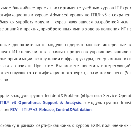
самое ближайшее время в ассортименте учебных курсов IT Exper
ртификационным курсам Advanced-уровня по ITIL® v3 с сохране
бавятся suppliers-модули – курсы, являющиеся разработкой искл
зе знаний и практик, приобретенных ими в ходе выполнения ИТ-п
нные дополнительные модули содержат многие интересные вещи
лнует ИТ-специалистов в рамках процессов управления инциде
кже организации эксплуатации инфраструктуры, теперь можно в с
рса-«вагончика». При этом Вы можете посетить интересующи
ответствующего сертификационного курса, сразу после него (
рсов.
ppliers-модуль группы Incident&Problem («Практика Service Opera
ITIL® v3 Operational Support & Analysis
, а модуль группы Transi
рсом
RCV – ITIL® v3 Release, Control&Validation
.
скольку в рамках сертификационных курсов EXIN, подчиненных с