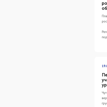
ро
об
Пла
рос
Рег
по
19.
Пе
уч
ур
Чут
вер
гру