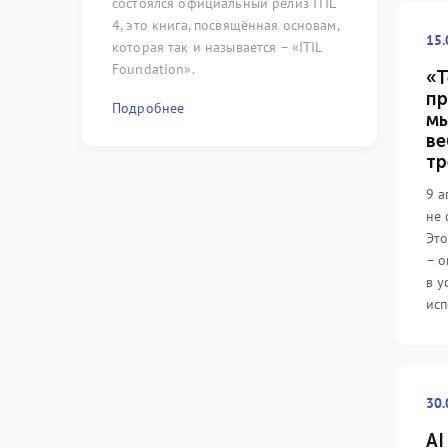
состоялся официальный релиз ITIL
сложились с
4, это книга, посвящённая основам,
только) по 
15.
которая так и называется – «ITIL
области мен
Foundation».
«Т
Подробнее
пр
Подробнее
мы
ве
тр
9 а
не 
Это
– о
в у
исп
30.
AI