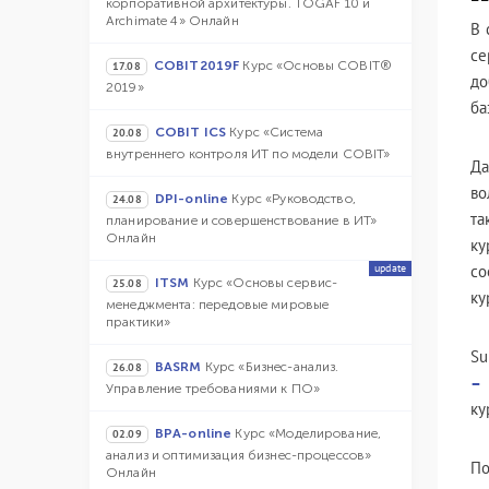
корпоративной архитектуры. TOGAF 10 и
Archimate 4» Онлайн
В 
се
COBIT2019F
Курс «Основы COBIT®
17.08
до
2019»
ба
COBIT ICS
Курс «Система
20.08
внутреннего контроля ИТ по модели COBIT»
Да
во
DPI-online
Курс «Руководство,
24.08
та
планирование и совершенствование в ИТ»
Онлайн
ку
update
со
ITSM
Курс «Основы сервис-
25.08
ку
менеджмента: передовые мировые
практики»
Su
BASRM
Курс «Бизнес-анализ.
26.08
– 
Управление требованиями к ПО»
ку
BPA-online
Курс «Моделирование,
02.09
анализ и оптимизация бизнес-процессов»
По
Онлайн