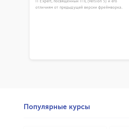
t, посвящённый ITIL (Version 5) и его
ежегодная конф
м от предыдущей версии фреймворка.
фольклор as co
как код). Групп
традиционно пр
объединяющем п
области управле
Популярные курсы