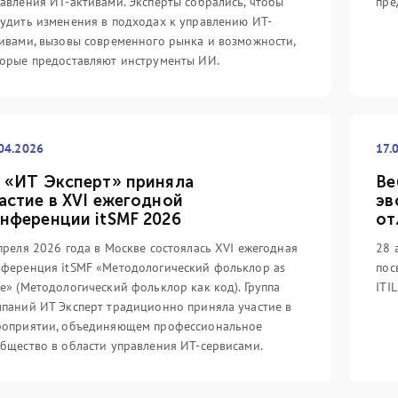
авления ИТ-активами. Эксперты собрались, чтобы
пре
удить изменения в подходах к управлению ИТ-
ивами, вызовы современного рынка и возможности,
орые предоставляют инструменты ИИ.
04.2026
17.
 «ИТ Эксперт» приняла
Ве
14.05.2022
31
астие в XVI ежегодной
эв
вность ИТ-услуг
Цифровой путь с
З
нференции itSMF 2026
от
сство
компанией IT Expert
(V
преля 2026 года в Москве состоялась XVI ежегодная
28 
го...
начинается!...
ин
ференция itSMF «Методологический фольклор as
пос
еализуя проекты в
Группа компаний IT Expert
Ит
e» (Методологический фольклор как код). Группа
ITI
ечения непрерывности
выпустила отечественную систему
вы
паний ИТ Эксперт традиционно приняла участие в
проводя обучение
сертификации специалистов с
бы
роприятии, объединяющем профессиональное
специалистов,
линейкой соответствующих
ка
бщество в области управления ИТ-сервисами.
 не обратить внимание
учебных курсов для России и стран
ми
еотипов, которые
СНГ под названием «Цифровой
кн