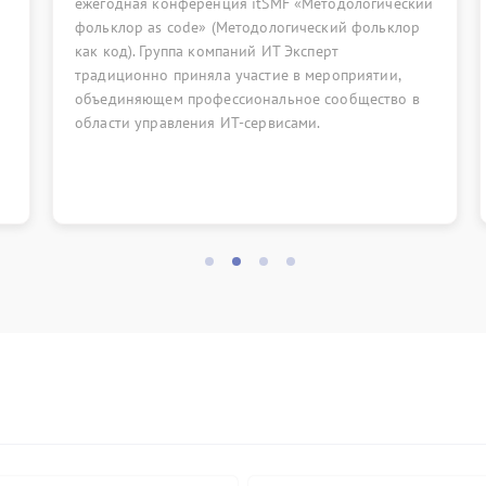
еренция itSMF «Методологический
посвящённом самым важ
de» (Методологический фольклор
отличиям ITIL (Version 
а компаний ИТ Эксперт
иняла участие в мероприятии,
рофессиональное сообщество в
ния ИТ-сервисами.