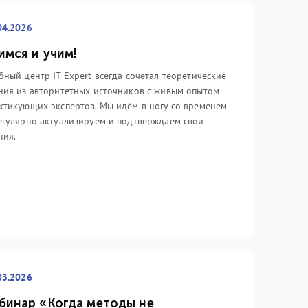
стоялся официальный релиз ITIL
сложились среди айтишников (и
 это книга, посвящённая основам,
только) по отношению к данной
04.2026
торая так и называется – «ITIL
области менеджмента.
undation».
имся и учим!
Подробнее
дробнее
бный центр IT Expert всегда сочетал теоретические
ния из авторитетных источников с живым опытом
ктикующих экспертов. Мы идём в ногу со временем
егулярно актуализируем и подтверждаем свои
ния.
03.2026
бинар «Когда методы не