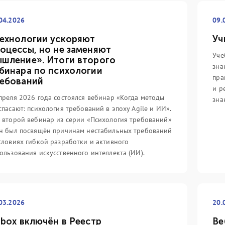
реди айтишников (и не
путь».
со
отношению к данной
4,
04.2026
09.
Подробнее
еджмента.
ко
Fo
ехнологии ускоряют
Уч
оцессы, но не заменяют
По
Уче
шление». Итоги второго
зна
бинара по психологии
пра
ебований
и р
преля 2026 года состоялся вебинар «Когда методы
зна
спасают: психология требований в эпоху Agile и ИИ».
 второй вебинар из серии «Психология требований»
н был посвящён причинам нестабильных требований
словиях гибкой разработки и активного
ользования искусственного интеллекта (ИИ).
03.2026
20.
 box включён в Реестр
Ве