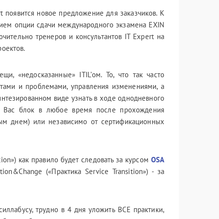
t появится новое предложение для заказчиков. К
нием опции сдачи международного экзамена EXIN
ючительно тренеров и консультантов IT Expert на
роектов.
, «недосказанные» ITIL’ом. То, что так часто
нтами и проблемами, управления изменениями, а
интезированном виде узнать в ходе однодневного
й Вас блок в любое время после прохождения
5-ым днем) или независимо от сертификационных
tion») как правило будет следовать за курсом
OSA
tion&Change («Практика Service Transition») - за
иллабусу, трудно в 4 дня уложить ВСЕ практики,