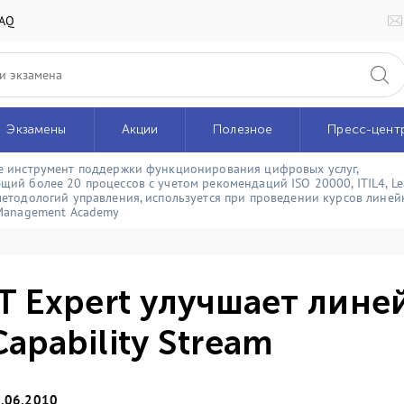
AQ
Экзамены
Акции
Полезное
Пресс-цент
e инструмент поддержки функционирования цифровых услуг,
щий более 20 процессов с учетом рекомендаций ISO 20000, ITIL4, Le
методологий управления, используется при проведении курсов линейк
 Management Academy
IT Expert улучшает лине
Capability Stream
.06.2010