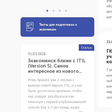
упр
обс
акт
кот
Тесты для подготовки к
экзаменам
21.
Статьи
ГК
31.03.2026
05.03.2024
уч
 с
Знакомимся ближе с ITIL
Непреры
ко
xpert
(Version 5). Самое
как иску
7 а
интересное из нового...
возможно
кон
pert
Итак, прошло уже 2 месяца с
Много лет р
cod
ную систему
выхода новой версии ITIL, и у нас
сфере обесп
ком
листов с
было достаточно времени, чтобы
ИТ-услуг и 
ме
ующих
как следует разобраться как
профильных 
соо
оссии и стран
минимум с первой опубликованной
невозможно
Цифровой
книгой. Как и 7 лет назад, когда
на ряд стер