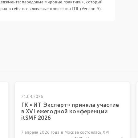
еджмента: передовые мировые практики», который
рал в себя все ключевые новшества ITIL (Version 5).
17.04.2026
перт» приняла участие
Вебинар «Очере
одной конференции
эволюции ITIL. Г
прошлой версии
ода в Москве состоялась XVI
28 апреля в 19:00 (МСК)