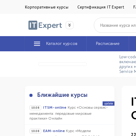
Корпоративные курсы
Сертификация IT Expert
F
Каталог курсов
Расписание
Low-cod
включаю
других 
Service
Ближайшие курсы
update
ITSM-online
Курс «Основы сервис-
10.08
менеджмента: передовые мировые
практики» Онлайн
EAM-online
Курс «Модели
10.08
22