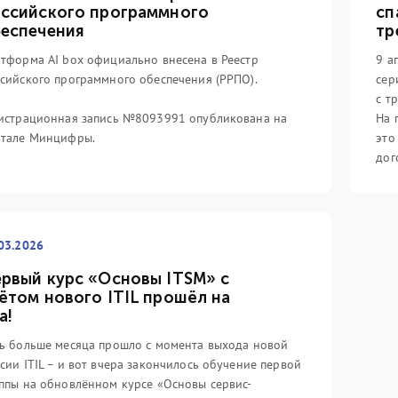
ссийского программного
сп
еспечения
тр
тформа AI box официально внесена в Реестр
9 а
сийского программного обеспечения (РРПО).
сер
с т
истрационная запись №8093991 опубликована на
На 
ртале Минцифры.
это
дог
03.2026
рвый курс «Основы ITSM» с
ётом нового ITIL прошёл на
а!
ь больше месяца прошло с момента выхода новой
сии ITIL – и вот вчера закончилось обучение первой
ппы на обновлённом курсе «Основы сервис-