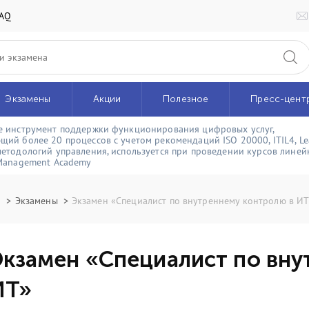
AQ
Экзамены
Акции
Полезное
Пресс-цент
e инструмент поддержки функционирования цифровых услуг,
щий более 20 процессов с учетом рекомендаций ISO 20000, ITIL4, Le
методологий управления, используется при проведении курсов линейк
 Management Academy
я
Экзамены
Экзамен «Специалист по внутреннему контролю в И
Экзамен «Специалист по вну
ИТ»