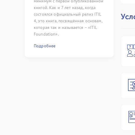
оссии и стран
минимум с первой опубликованной
невозможно
Цифровой
книгой. Как и 7 лет назад, когда
на ряд стер
состоялся официальный релиз ITIL
сложились с
Усл
4, это книга, посвящённая основам,
только) по 
которая так и называется – «ITIL
области мен
Foundation».
Подробнее
Подробнее