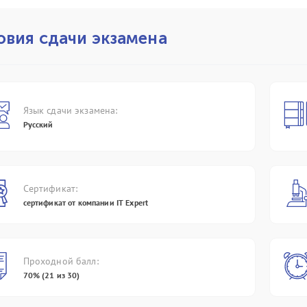
 не обратить внимание
учебных курсов для России и стран
ми
еотипов, которые
СНГ под названием «Цифровой
кн
реди айтишников (и не
путь».
со
овия сдачи экзамена
отношению к данной
4,
Подробнее
еджмента.
ко
Fo
По
Язык сдачи экзамена:
Русский
Сертификат:
сертификат от компании IT Expert
Проходной балл:
70% (21 из 30)