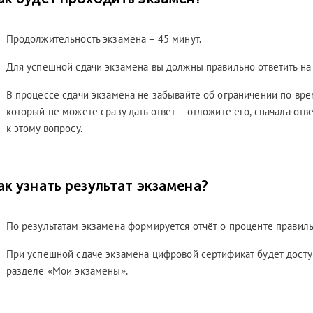
Продолжительность экзамена – 45 минут.
Для успешной сдачи экзамена вы должны правильно ответить на 
В процессе сдачи экзамена не забывайте об ограничении по врем
который не можете сразу дать ответ – отложите его, сначала отв
к этому вопросу.
14.05.2022
31
ак узнать результат экзамена?
вность ИТ-услуг
Цифровой путь с
З
сство
компанией IT Expert
(V
По результатам экзамена формируется отчёт о проценте правиль
го...
начинается!...
ин
еализуя проекты в
При успешной сдаче экзамена цифровой сертификат будет доступ
Группа компаний IT Expert
Ит
ечения непрерывности
выпустила отечественную систему
вы
разделе «Мои экзамены».
проводя обучение
сертификации специалистов с
бы
специалистов,
линейкой соответствующих
ка