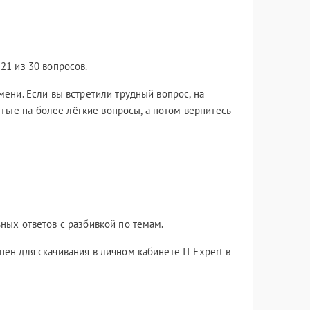
21 из 30 вопросов.
ени. Если вы встретили трудный вопрос, на
етьте на более лёгкие вопросы, а потом вернитесь
.03.2026
05.03.2024
накомимся ближе с ITIL
Непрерывность ИТ-усл
ersion 5). Самое
как искусство
ных ответов с разбивкой по темам.
тересное из нового...
возможного...
ен для скачивания в личном кабинете IT Expert в
ак, прошло уже 2 месяца с
Много лет реализуя проекты в
хода новой версии ITIL, и у нас
сфере обеспечения непрерывно
ло достаточно времени, чтобы
ИТ-услуг и проводя обучение
к следует разобраться как
профильных специалистов,