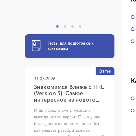
Тесты для подготовки к
экзаменам
Статьи
31.03.2026
05.03.2024
К
 с
Знакомимся ближе с ITIL
Непреры
xpert
(Version 5). Самое
как иску
интересное из нового...
возможно
pert
Итак, прошло уже 2 месяца с
Много лет р
ную систему
выхода новой версии ITIL, и у нас
сфере обесп
листов с
было достаточно времени, чтобы
ИТ-услуг и 
ующих
как следует разобраться как
профильных 