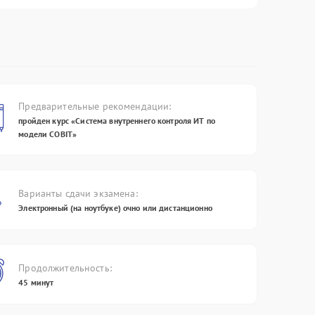
нимум с первой опубликованной
невозможно не обратить внима
игой. Как и 7 лет назад, когда
на ряд стереотипов, которые
стоялся официальный релиз ITIL
сложились среди айтишников (и
 это книга, посвящённая основам,
только) по отношению к данной
торая так и называется – «ITIL
области менеджмента.
undation».
Подробнее
Предварительные рекомендации:
дробнее
пройден курс «Система внутреннего контроля ИТ по
модели COBIT»
Варианты сдачи экзамена:
Электронный (на ноутбуке) очно или дистанционно
Продолжительность:
45 минут