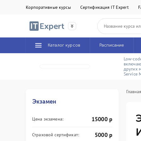
Корпоративные курсы
Сертификация IT Expert
F
Каталог курсов
Расписание
Low-cod
включаю
других 
Service
Главна
Экзамен
15000
р
Цена экзамена:
5000
р
Страховой сертификат: