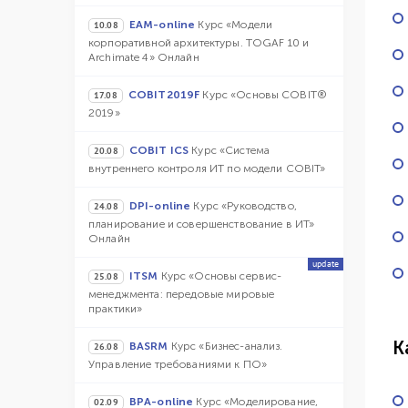
EAM-online
Курс «Модели
10.08
корпоративной архитектуры. TOGAF 10 и
Archimate 4» Онлайн
COBIT2019F
Курс «Основы COBIT®
17.08
2019»
COBIT ICS
Курс «Система
20.08
внутреннего контроля ИТ по модели COBIT»
DPI-online
Курс «Руководство,
24.08
планирование и совершенствование в ИТ»
Онлайн
update
ITSM
Курс «Основы сервис-
25.08
менеджмента: передовые мировые
практики»
К
BASRM
Курс «Бизнес-анализ.
26.08
Управление требованиями к ПО»
BPA-online
Курс «Моделирование,
02.09