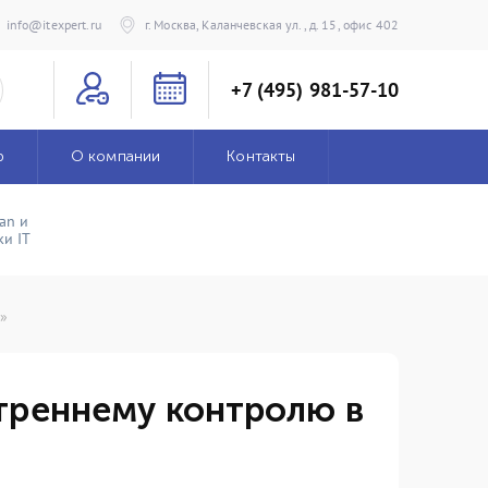
info@itexpert.ru
г. Москва, Каланчевская ул., д. 15, офис 402
+7 (495) 981-57-10
р
О компании
Контакты
an и
и IT
Т»
треннему контролю в