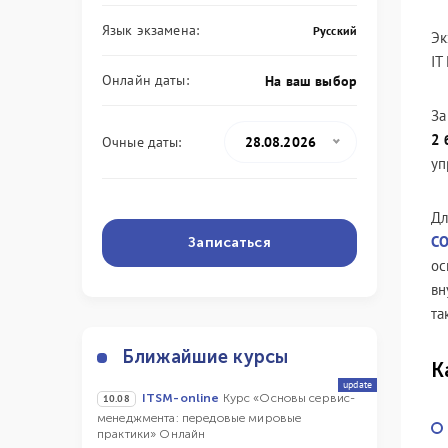
Язык экзамена:
Русский
Эк
IT
Онлайн даты:
На ваш выбор
За
2 
Очные даты:
28.08.2026
уп
Дл
CO
Записаться
ос
вн
та
Ближайшие курсы
К
update
ITSM-online
Курс «Основы сервис-
10.08
менеджмента: передовые мировые
практики» Онлайн