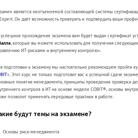
замен является неотъемлемой составляющей системы сертифика
 Expert. Он даёт возможность проверить и подтвердить ваши проф
 успешное прохождение экзамена вам будет выдан сертификат уст
балла
, которые вы можете использовать для получения следующи
равлению ИТ-рисками и внутреннему контролю».
я подготовки к экзамену мы настоятельно рекомендуем пройти ку
BIT
». Этот курс не только подготовит вас к успешной сдаче экзам
новные понятия менеджмента, принципы проведения проверки де
утреннего контроля в ИТ на основе модели COBIT®, основы внутре
кже позволит применять передовые практики в работе.
акие будут темы на экзамене?
Основы риск-менеджмента