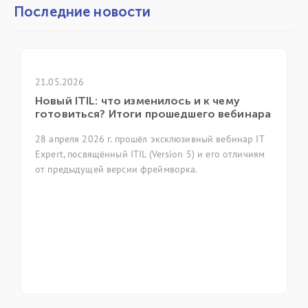
Последние новости
6
21.04.2026
IL: что изменилось и к чему
ГК «ИТ Экспе
ься? Итоги прошедшего вебинара
ежегодной к
2026 г. прошёл эксклюзивный вебинар IT
7 апреля 2026 го
свящённый ITIL (Version 5) и его отличиям
ежегодная конф
ущей версии фреймворка.
фольклор as cod
код). Группа ко
приняла участие
профессионально
управления ИТ-с