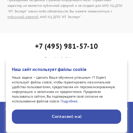
характер, не является публичной офертой и не создает для АНО УЦ ДПО
"ИТ Эксперт" каких-либо обязательств. Вы можете ознакомиться с
публичной офертой
АНО УЦ ДПО "ИТ Эксперт"
+7 (495) 981-57-10
E-mail:info@itexpert.ru
Адрес: г. Москва, Каланчевская ул., д. 15, офис 402
Наш сайт использует файлы cookie
Наша задача – сделать Ваше обучение успешным. IT Expert
использует файлы cookie, чтобы гарантировать максимальное
удобство пользователям, предоставляя им персонализированную
vk.com/itexpertvk/
информацию и запоминая их предпочтения. Продолжая
пользоваться сайтом, Вы подтверждаете своё согласие на
использование файлов cookie.
Подробнее...
PeopleCert, ITIL®, PRINCE2®, PRINCE2 Agile®, and the Swirl logo are registered
trademarks of PeopleCert International Ltd. All rights reserved. COBIT® is a
Согласен(-на)
registered trademark of ISACA® registered in the United States and other
countries. All rights reserved.
© 2002–2026 IT Expert