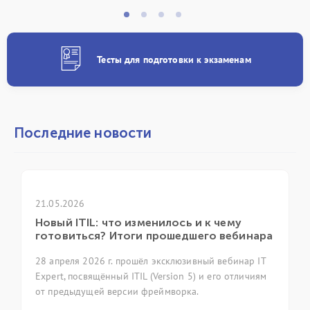
Тесты для подготовки к экзаменам
Последние новости
21.04.2026
менилось и к чему
ГК «ИТ Эксперт» принял
 прошедшего вебинара
ежегодной конференции
ёл эксклюзивный вебинар IT
7 апреля 2026 года в Москве с
 (Version 5) и его отличиям
ежегодная конференция itSMF
фреймворка.
фольклор as code» (Методоло
код). Группа компаний ИТ Экс