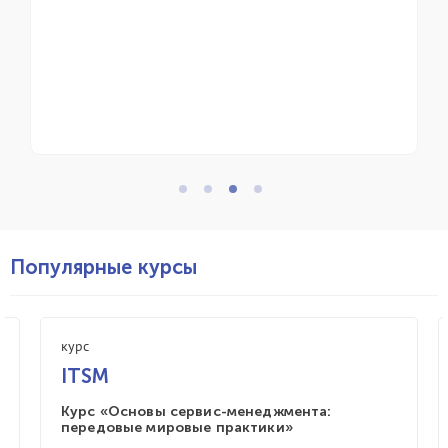
приняла участие в мероприят
профессиональное сообщество
управления ИТ-сервисами.
Популярные курсы
курс
ITSM
Курс «Основы сервис-менеджмента:
передовые мировые практики»