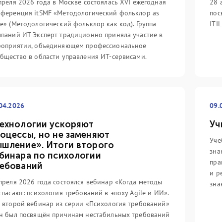
реди айтишников (и не
путь».
со
преля 2026 года в Москве состоялась XVI ежегодная
28 
отношению к данной
4,
ференция itSMF «Методологический фольклор as
пос
Подробнее
еджмента.
ко
e» (Методологический фольклор как код). Группа
ITI
Fo
паний ИТ Эксперт традиционно приняла участие в
роприятии, объединяющем профессиональное
По
бщество в области управления ИТ-сервисами.
04.2026
09.
ехнологии ускоряют
Уч
оцессы, но не заменяют
Уче
шление». Итоги второго
зна
бинара по психологии
пра
ебований
и р
преля 2026 года состоялся вебинар «Когда методы
зна
спасают: психология требований в эпоху Agile и ИИ».
 второй вебинар из серии «Психология требований»
н был посвящён причинам нестабильных требований