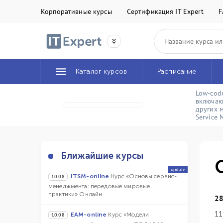
Корпоративные курсы
Сертификация IT Expert
F
Каталог курсов
Расписание
Low-cod
включаю
других 
Service
Ближайшие курсы
update
ITSM-online
Курс «Основы сервис-
10.08
менеджмента: передовые мировые
практики» Онлайн
28
11
EAM-online
Курс «Модели
10.08