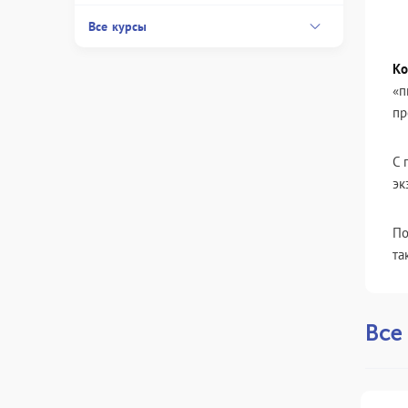
Все курсы
К
«п
пр
С 
эк
По
та
Все