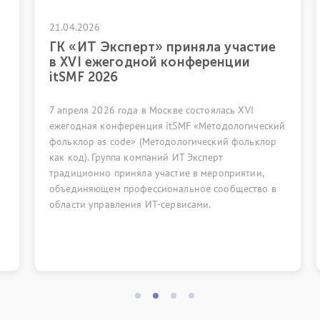
21.04.2026
17.04.2
ГК «ИТ Эксперт» приняла участие
Вебин
в XVI ежегодной конференции
эволю
itSMF 2026
прош
7 апреля 2026 года в Москве состоялась XVI
28 апре
ежегодная конференция itSMF «Методологический
посвящё
фольклор as code» (Методологический фольклор
отличиям
как код). Группа компаний ИТ Эксперт
традиционно приняла участие в мероприятии,
объединяющем профессиональное сообщество в
области управления ИТ-сервисами.