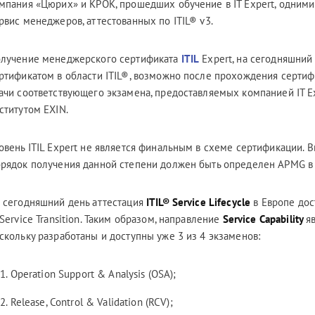
мпания «Цюрих» и КРОК, прошедших обучение в IT Expert, одними
рвис менеджеров, аттестованных по ITIL® v3.
лучение менеджерского сертификата
ITIL
Expert, на сегодняшни
ртификатом в области ITIL®, возможно после прохождения серти
ачи соответствующего экзамена, предоставляемых компанией IT Exp
ститутом EXIN.
овень ITIL Expert не является финальным в схеме сертификации. Вы
рядок получения данной степени должен быть определен APMG в
 сегодняшний день аттестация
ITIL® Service Lifecycle
в Европе дос
Service Transition. Таким образом, направление
Service Capability
я
скольку разработаны и доступны уже 3 из 4 экзаменов:
Operation Support & Analysis (OSA);
Release, Control & Validation (RCV);