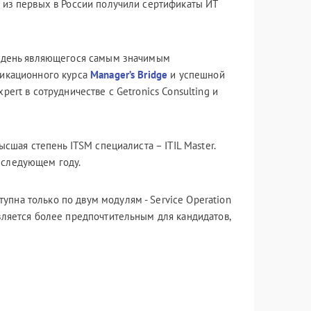
 из первых в России получили сертификаты ИТ
й день являющегося самым значимым
фикационного курса
Manager’s Bridge
и успешной
ert в сотрудничестве с Getronics Consulting и
сшая степень ITSM специалиста – ITIL Master.
 следующем году.
тупна только по двум модулям - Service Operation
вляется более предпочтительным для кандидатов,