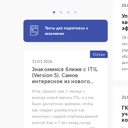
25.
Уп
ха
эф
Тесты для подготовки к
экзаменам
18 
сос
упр
Статьи
обс
31.03.2026
05.03.2024
акт
 с
Знакомимся ближе с ITIL
Непреры
кот
xpert
(Version 5). Самое
как иску
интересное из нового...
возможно
pert
Итак, прошло уже 2 месяца с
Много лет р
21.
ную систему
выхода новой версии ITIL, и у нас
сфере обесп
листов с
было достаточно времени, чтобы
ИТ-услуг и 
ГК
ующих
как следует разобраться как
профильных 
уч
оссии и стран
минимум с первой опубликованной
невозможно
ко
Цифровой
книгой. Как и 7 лет назад, когда
на ряд стер