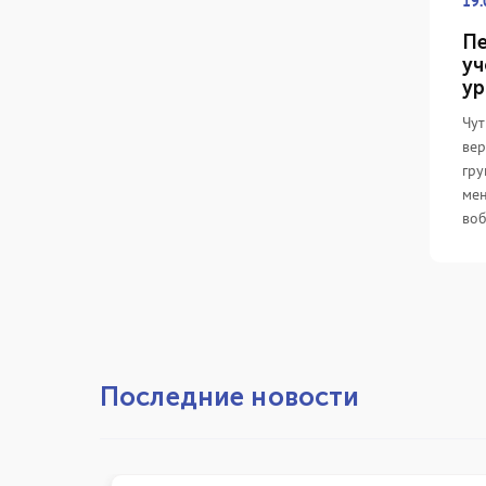
19.
Пе
уч
ур
Чут
вер
гру
мен
воб
Последние новости