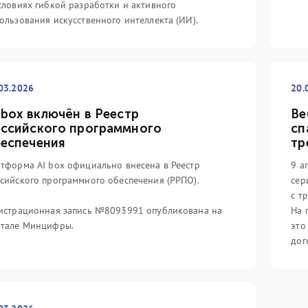
словиях гибкой разработки и активного
ользования искусственного интеллекта (ИИ).
03.2026
20.
 box включён в Реестр
Ве
ссийского программного
сп
еспечения
тр
тформа AI box официально внесена в Реестр
9 а
сийского программного обеспечения (РРПО).
сер
с т
истрационная запись №8093991 опубликована на
На 
ртале Минцифры.
это
дог