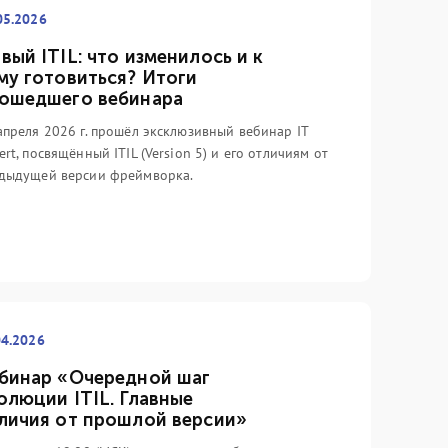
05.2026
вый ITIL: что изменилось и к
му готовиться? Итоги
ошедшего вебинара
апреля 2026 г. прошёл эксклюзивный вебинар IT
ert, посвящённый ITIL (Version 5) и его отличиям от
дыдущей версии фреймворка.
.03.2026
05.03.2024
накомимся ближе с ITIL
Непрерывность ИТ-усл
ersion 5). Самое
как искусство
тересное из нового...
возможного...
ак, прошло уже 2 месяца с
Много лет реализуя проекты в
04.2026
хода новой версии ITIL, и у нас
сфере обеспечения непрерывно
ло достаточно времени, чтобы
ИТ-услуг и проводя обучение
бинар «Очередной шаг
к следует разобраться как
профильных специалистов,
олюции ITIL. Главные
нимум с первой опубликованной
невозможно не обратить внима
личия от прошлой версии»
игой. Как и 7 лет назад, когда
на ряд стереотипов, которые