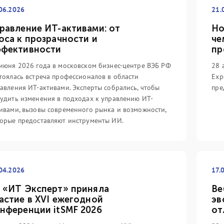
06.2026
21.
равление ИТ-активами: от
Но
оса к прозрачности и
че
фективности
пр
июня 2026 года в московском бизнес-центре ВЭБ РФ
28 
тоялась встреча профессионалов в области
Exp
авления ИТ-активами. Эксперты собрались, чтобы
пре
удить изменения в подходах к управлению ИТ-
14.05.2022
31
ивами, вызовы современного рынка и возможности,
вность ИТ-услуг
орые предоставляют инструменты ИИ.
Цифровой путь с
З
сство
компанией IT Expert
(V
го...
начинается!...
ин
еализуя проекты в
Группа компаний IT Expert
Ит
04.2026
17.
ечения непрерывности
выпустила отечественную систему
вы
проводя обучение
сертификации специалистов с
бы
 «ИТ Эксперт» приняла
Ве
специалистов,
линейкой соответствующих
ка
астие в XVI ежегодной
эв
 не обратить внимание
учебных курсов для России и стран
ми
нференции itSMF 2026
от
еотипов, которые
СНГ под названием «Цифровой
кн