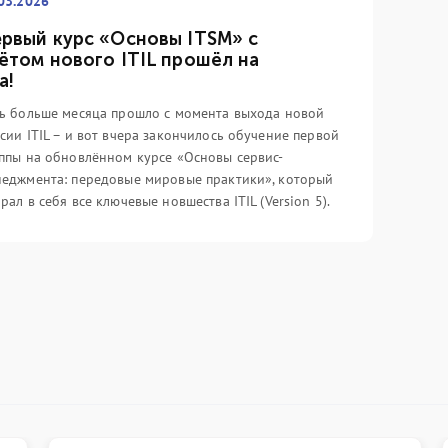
03.2026
рвый курс «Основы ITSM» с
ётом нового ITIL прошёл на
а!
ь больше месяца прошло с момента выхода новой
сии ITIL – и вот вчера закончилось обучение первой
ппы на обновлённом курсе «Основы сервис-
еджмента: передовые мировые практики», который
рал в себя все ключевые новшества ITIL (Version 5).