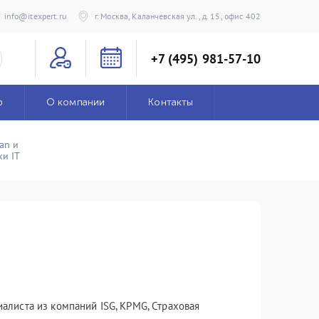
info@itexpert.ru
г. Москва, Каланчевская ул., д. 15, офис 402
+7 (495) 981-57-10
р
О компании
Контакты
an и
и IT
иалиста из компаний ISG, KPMG, Страховая