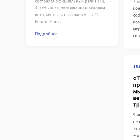
состоялся официальный релиз ITIL
сложились с
7 а
4, это книга, посвящённая основам,
только) по 
кон
которая так и называется – «ITIL
области мен
cod
Foundation».
ком
Подробнее
ме
Подробнее
соо
15.
«Т
пр
мы
ве
тр
9 а
не 
Это
– о