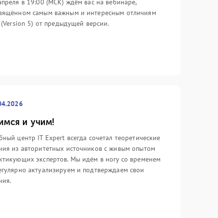
стоялся официальный релиз ITIL
сложились среди айтишников (и
апреля в 19:00 (МСК) ждём вас на вебинаре,
 это книга, посвящённая основам,
только) по отношению к данной
вящённом самым важным и интересным отличиям
торая так и называется – «ITIL
области менеджмента.
L (Version 5) от предыдущей версии.
undation».
Подробнее
дробнее
04.2026
имся и учим!
бный центр IT Expert всегда сочетал теоретические
ния из авторитетных источников с живым опытом
ктикующих экспертов. Мы идём в ногу со временем
егулярно актуализируем и подтверждаем свои
ния.