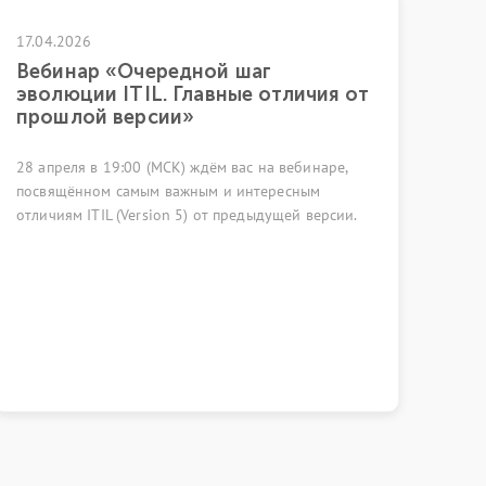
026
25.06.2026
ар «Очередной шаг
Управление
ции ITIL. Главные отличия от
к прозрачн
лой версии»
18 июня 2026 го
ля в 19:00 (МСК) ждём вас на вебинаре,
ВЭБ РФ состояла
нном самым важным и интересным
области управле
 ITIL (Version 5) от предыдущей версии.
собрались, чтоб
к управлению И
рынка и возможн
инструменты ИИ