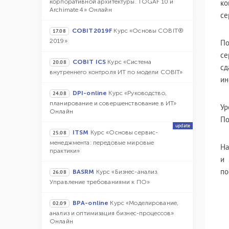
корпоративной архитектуры. TOGAF 10 и
ко
Archimate 4» Онлайн
се
COBIT2019F
Курс «Основы COBIT®
17.08
2019»
По
се
COBIT ICS
Курс «Система
20.08
сд
внутреннего контроля ИТ по модели COBIT»
ин
DPI-online
Курс «Руководство,
24.08
планирование и совершенствование в ИТ»
Ур
Онлайн
По
update
ITSM
Курс «Основы сервис-
25.08
менеджмента: передовые мировые
На
практики»
и 
по
BASRM
Курс «Бизнес-анализ.
26.08
Управление требованиями к ПО»
BPA-online
Курс «Моделирование,
02.09
анализ и оптимизация бизнес-процессов»
Онлайн