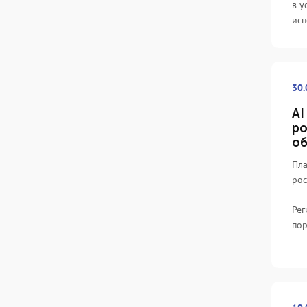
в у
исп
30.
AI
ро
об
Пла
рос
Рег
по