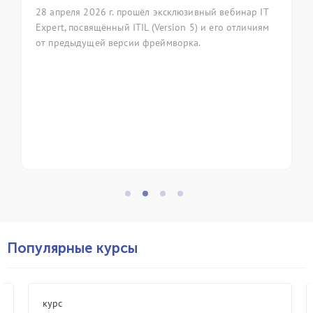
ксклюзивный вебинар IT
7 апреля 2026 года в Москве сост
rsion 5) и его отличиям
ежегодная конференция itSMF «М
ймворка.
фольклор as code» (Методологиче
код). Группа компаний ИТ Экспер
приняла участие в мероприятии,
профессиональное сообщество в 
управления ИТ-сервисами.
Популярные курсы
курс