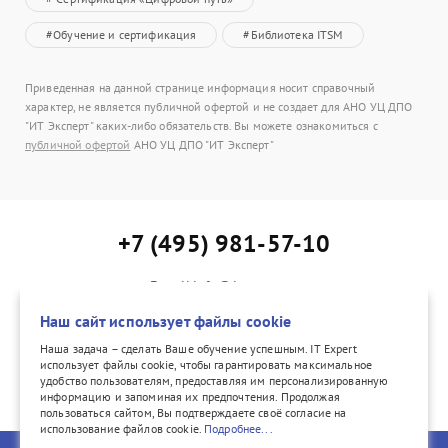
#Обучение и сертификация
#Библиотека ITSM
Приведенная на данной странице информация носит справочный
характер, не является публичной офертой и не создает для АНО УЦ ДПО
"ИТ Эксперт" каких-либо обязательств. Вы можете ознакомиться с
публичной офертой
АНО УЦ ДПО "ИТ Эксперт"
+7 (495) 981-57-10
E-mail:info@itexpert.ru
Адрес: г. Москва, Каланчевская ул., д. 15, офис 402
Наш сайт использует файлы cookie
Наша задача – сделать Ваше обучение успешным. IT Expert
использует файлы cookie, чтобы гарантировать максимальное
удобство пользователям, предоставляя им персонализированную
vk.com/itexpertvk/
информацию и запоминая их предпочтения. Продолжая
пользоваться сайтом, Вы подтверждаете своё согласие на
использование файлов cookie.
Подробнее...