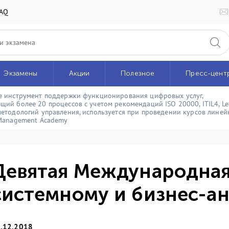
AQ
Экзамены
Акции
Полезное
Пресс-цент
e инструмент поддержки функционирования цифровых услуг,
щий более 20 процессов с учетом рекомендаций ISO 20000, ITIL4, Le
методологий управления, используется при проведении курсов линейк
 Management Academy
Девятая Международная
системному и бизнес-а
.12.2018