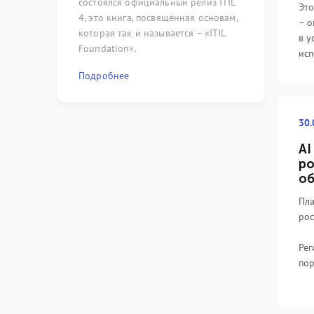
состоялся официальный релиз ITIL
сложились с
Это
4, это книга, посвящённая основам,
только) по 
– о
которая так и называется – «ITIL
области мен
в у
Foundation».
исп
Подробнее
Подробнее
30.
AI
ро
об
Пла
рос
Рег
по