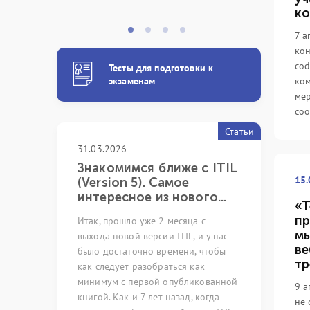
ко
7 а
кон
cod
Тесты для подготовки к
экзаменам
ком
ме
соо
Статьи
31.03.2026
05.03.2024
 с
Знакомимся ближе с ITIL
Непреры
15.
xpert
(Version 5). Самое
как иску
интересное из нового...
возможно
«Т
пр
pert
Итак, прошло уже 2 месяца с
Много лет р
мы
ную систему
выхода новой версии ITIL, и у нас
сфере обесп
ве
листов с
было достаточно времени, чтобы
ИТ-услуг и 
тр
ующих
как следует разобраться как
профильных 
оссии и стран
минимум с первой опубликованной
невозможно
9 а
Цифровой
книгой. Как и 7 лет назад, когда
на ряд стер
не 