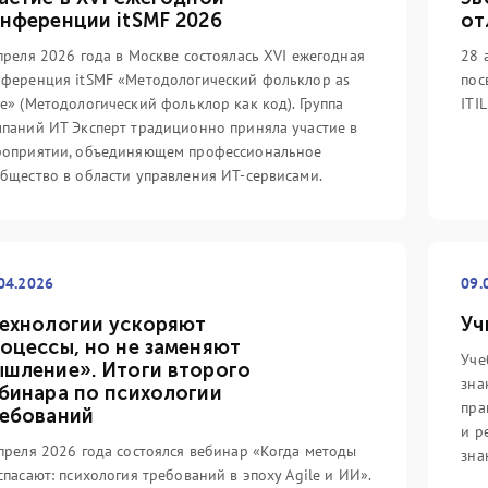
нференции itSMF 2026
от
преля 2026 года в Москве состоялась XVI ежегодная
28 
ференция itSMF «Методологический фольклор as
пос
e» (Методологический фольклор как код). Группа
ITI
паний ИТ Эксперт традиционно приняла участие в
роприятии, объединяющем профессиональное
бщество в области управления ИТ-сервисами.
14.05.2022
31
вность ИТ-услуг
Цифровой путь с
З
04.2026
09.
сство
компанией IT Expert
(V
го...
начинается!...
ин
ехнологии ускоряют
Уч
оцессы, но не заменяют
еализуя проекты в
Группа компаний IT Expert
Ит
Уче
шление». Итоги второго
ечения непрерывности
выпустила отечественную систему
вы
зна
бинара по психологии
проводя обучение
сертификации специалистов с
бы
пра
ебований
специалистов,
линейкой соответствующих
ка
и р
 не обратить внимание
учебных курсов для России и стран
ми
преля 2026 года состоялся вебинар «Когда методы
зна
еотипов, которые
СНГ под названием «Цифровой
кн
спасают: психология требований в эпоху Agile и ИИ».