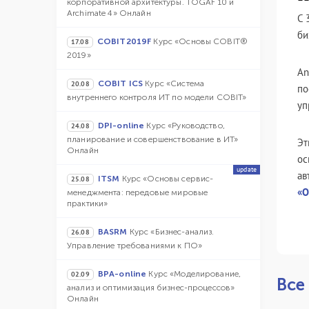
корпоративной архитектуры. TOGAF 10 и
Archimate 4» Онлайн
С 
би
COBIT2019F
Курс «Основы COBIT®
17.08
2019»
An
COBIT ICS
Курс «Система
20.08
по
внутреннего контроля ИТ по модели COBIT»
уп
DPI-online
Курс «Руководство,
24.08
планирование и совершенствование в ИТ»
Эт
Онлайн
ос
update
ав
ITSM
Курс «Основы сервис-
25.08
«О
менеджмента: передовые мировые
практики»
BASRM
Курс «Бизнес-анализ.
26.08
Управление требованиями к ПО»
BPA-online
Курс «Моделирование,
02.09
Все
анализ и оптимизация бизнес-процессов»
Онлайн