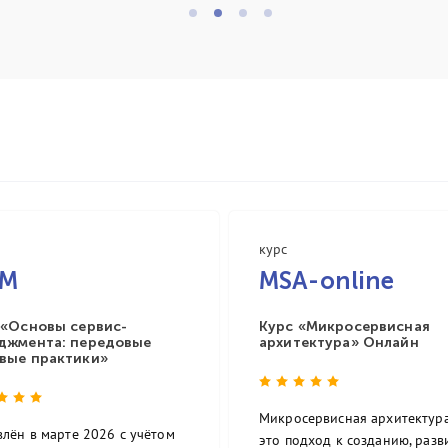
курс
SM
MSA-online
 «Основы сервис-
Курс «Микросервисная
джмента: передовые
архитектура» Онлайн
вые практики»
Микросервисная архитектура
лён в марте 2026 с учётом
это подход к созданию, раз