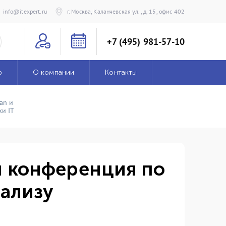
info@itexpert.ru
г. Москва, Каланчевская ул., д. 15, офис 402
+7 (495) 981-57-10
р
О компании
Контакты
an и
и IT
 конференция по
нализу