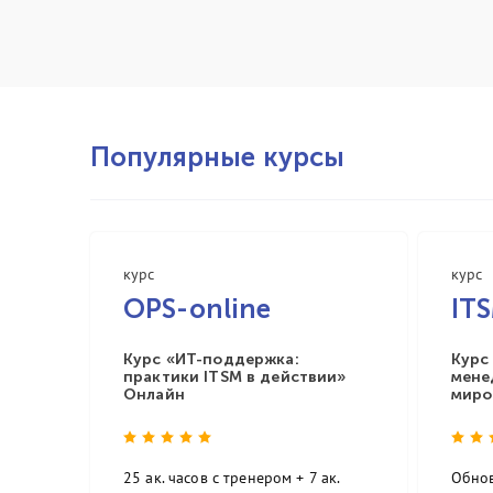
Популярные курсы
курс
курс
OPS-online
IT
Курс «ИТ-поддержка:
Курс
практики ITSM в действии»
мене
Онлайн
миро
25 ак. часов с тренером + 7 ак.
Обнов