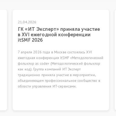
2026
17.04.2026
ИТ Эксперт» приняла участие
Вебинар «
I ежегодной конференции
эволюции I
F 2026
прошлой в
ля 2026 года в Москве состоялась XVI
28 апреля в 19
ная конференция itSMF «Методологический
посвящённом с
ор as code» (Методологический фольклор
отличиям ITIL (
). Группа компаний ИТ Эксперт
ионно приняла участие в мероприятии,
няющем профессиональное сообщество в
и управления ИТ-сервисами.