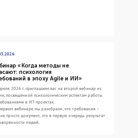
стоялся официальный релиз ITIL
сложились среди айтишников (и
 это книга, посвящённая основам,
только) по отношению к данной
торая так и называется – «ITIL
области менеджмента.
undation».
Подробнее
дробнее
03.2026
бинар «Когда методы не
асают: психология
ебований в эпоху Agile и ИИ»
преля 2026 г. приглашаем вас на второй вебинар из
ии, посвящённой психологическим аспектам работы
ребованиями в ИТ-проектах.
первом вебинаре мы разобрали, что требования –
 не просто документ, это в первую очередь результат
оворённости людей.