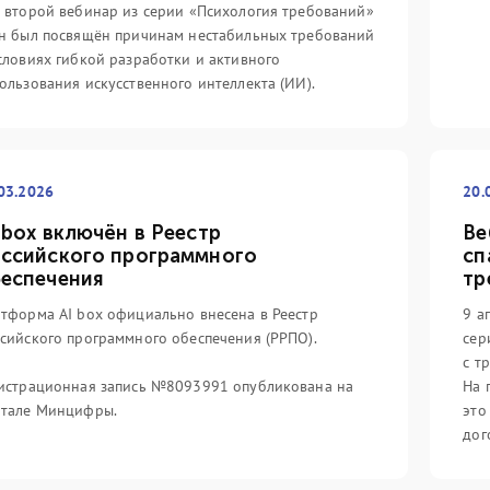
реди айтишников (и не
путь».
со
 второй вебинар из серии «Психология требований»
отношению к данной
4,
н был посвящён причинам нестабильных требований
Подробнее
еджмента.
ко
словиях гибкой разработки и активного
Fo
ользования искусственного интеллекта (ИИ).
По
03.2026
20.
 box включён в Реестр
Ве
ссийского программного
сп
еспечения
тр
тформа AI box официально внесена в Реестр
9 а
сийского программного обеспечения (РРПО).
сер
с т
истрационная запись №8093991 опубликована на
На 
ртале Минцифры.
это
дог