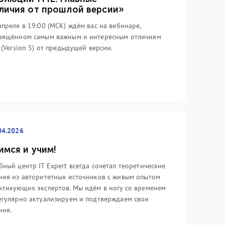
личия от прошлой версии»
апреля в 19:00 (МСК) ждём вас на вебинаре,
вящённом самым важным и интересным отличиям
L (Version 5) от предыдущей версии.
.03.2026
05.03.2024
накомимся ближе с ITIL
Непрерывность ИТ-усл
04.2026
ersion 5). Самое
как искусство
тересное из нового...
возможного...
имся и учим!
ак, прошло уже 2 месяца с
Много лет реализуя проекты в
бный центр IT Expert всегда сочетал теоретические
хода новой версии ITIL, и у нас
сфере обеспечения непрерывно
ния из авторитетных источников с живым опытом
ло достаточно времени, чтобы
ИТ-услуг и проводя обучение
ктикующих экспертов. Мы идём в ногу со временем
к следует разобраться как
профильных специалистов,
егулярно актуализируем и подтверждаем свои
нимум с первой опубликованной
невозможно не обратить внима
ния.
игой. Как и 7 лет назад, когда
на ряд стереотипов, которые