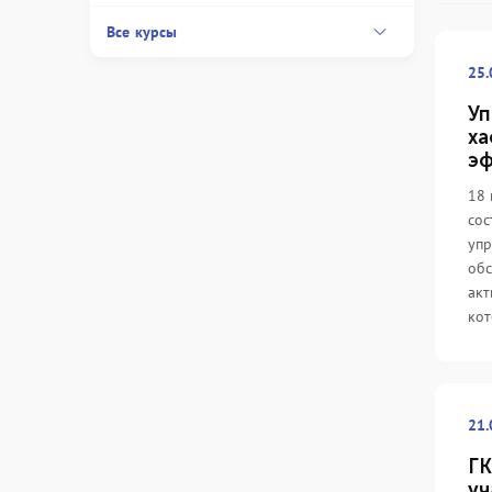
Все курсы
25.
Уп
ха
эф
18 
сос
упр
обс
акт
кот
21.
ГК
уч