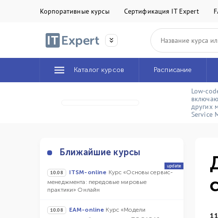
Корпоративные курсы
Сертификация IT Expert
F
Каталог курсов
Расписание
Low-cod
включаю
других 
Service
Ближайшие курсы
update
ITSM-online
Курс «Основы сервис-
10.08
менеджмента: передовые мировые
практики» Онлайн
EAM-online
Курс «Модели
10.08
11