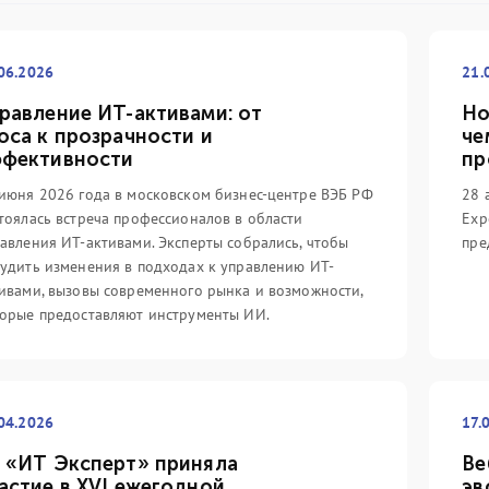
06.2026
21.
равление ИТ-активами: от
Но
оса к прозрачности и
че
фективности
пр
июня 2026 года в московском бизнес-центре ВЭБ РФ
28 
тоялась встреча профессионалов в области
Exp
авления ИТ-активами. Эксперты собрались, чтобы
пре
удить изменения в подходах к управлению ИТ-
ивами, вызовы современного рынка и возможности,
орые предоставляют инструменты ИИ.
04.2026
17.
 «ИТ Эксперт» приняла
Ве
астие в XVI ежегодной
эв