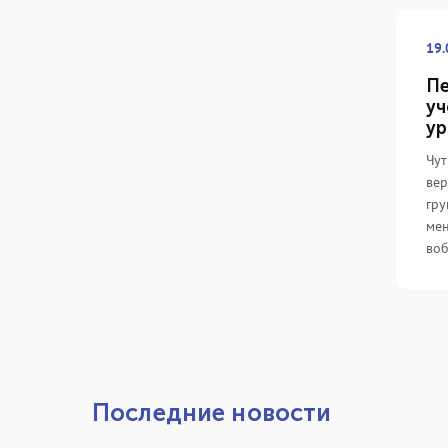
19.
Пе
уч
ур
Чут
вер
гру
мен
воб
Последние новости