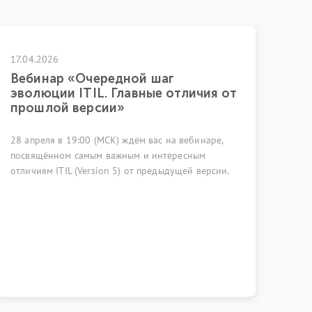
25.06.2026
Очередной шаг
Управление ИТ-а
TIL. Главные отличия от
к прозрачности 
ерсии»
18 июня 2026 года в м
:00 (МСК) ждём вас на вебинаре,
ВЭБ РФ состоялась вст
амым важным и интересным
области управления ИТ-
Version 5) от предыдущей версии.
собрались, чтобы обсуд
к управлению ИТ-актив
рынка и возможности, 
инструменты ИИ.