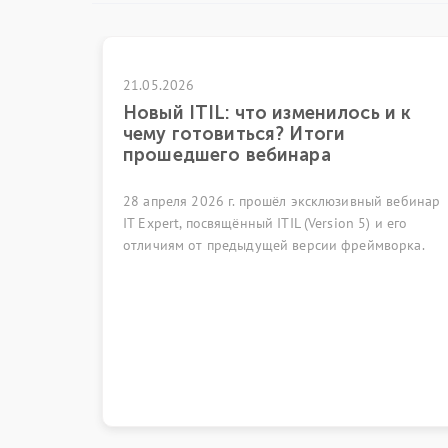
21.05.2026
21.04.
Новый ITIL: что изменилось и к
ГК «
чему готовиться? Итоги
в XV
прошедшего вебинара
itSM
28 апреля 2026 г. прошёл эксклюзивный вебинар
7 апре
IT Expert, посвящённый ITIL (Version 5) и его
ежегод
отличиям от предыдущей версии фреймворка.
фолькл
как код
традиц
объеди
област