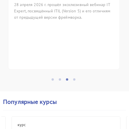
прошёл эксклюзивный вебинар IT
7 апреля 2026 года в Моск
 ITIL (Version 5) и его отличиям
ежегодная конференция i
сии фреймворка.
фольклор as code» (Мето
код). Группа компаний ИТ
приняла участие в мероп
профессиональное сообще
управления ИТ-сервисами
Популярные курсы
курс