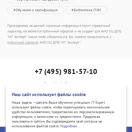
#Обучение и сертификация
#Библиотека ITSM
Приведенная на данной странице информация носит справочный
характер, не является публичной офертой и не создает для АНО УЦ ДПО
"ИТ Эксперт" каких-либо обязательств. Вы можете ознакомиться с
публичной офертой
АНО УЦ ДПО "ИТ Эксперт"
+7 (495) 981-57-10
E-mail:info@itexpert.ru
Адрес: г. Москва, Каланчевская ул., д. 15, офис 402
Наш сайт использует файлы cookie
Наша задача – сделать Ваше обучение успешным. IT Expert
использует файлы cookie, чтобы гарантировать максимальное
удобство пользователям, предоставляя им персонализированную
vk.com/itexpertvk/
информацию и запоминая их предпочтения. Продолжая
пользоваться сайтом, Вы подтверждаете своё согласие на
использование файлов cookie.
Подробнее...