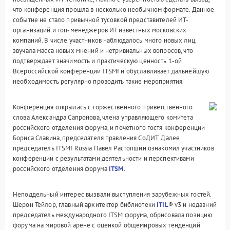
что конференция прошла в несколько необычном формате. Данное
событие не стало привычной тусовкой представителей ИТ-
организаций и топ-менеджеров ИТ известных московских
компаний. В числе участников наблюдалось много новых лиц,
звучала масса новых мнений и нетривиальных вопросов, что
подтверждает значимость и практическую ценность 1-ой
Всероссийской конференции ITSMf и обуславливает дальнейшую
необходимость регулярно проводить такие мероприятия.
Конференция открылась с торжественного приветственного
слова Александра Сапронова, члена управляющего комитета
российского отделения форума, и почетного гостя конференции
Бориса Славина, председателя правления СоДИТ. Далее
председатель ITSMf Russia Павел Растопшин ознакомил участников
конференции с результатами деятельности и перспективами
российского отделения форума
ITSM
.
Неподдельный интерес вызвали выступления зарубежных гостей.
Шерон Тейлор, главный архитектор библиотеки
ITIL
® v3 и недавний
председатель международного ITSM форума, обрисовала позицию
форума на мировой арене с оценкой общемировых тенденций