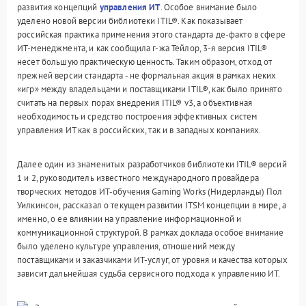
развития концепций
управления ИТ
. Особое внимание было
уделено новой версии библиотеки ITIL®. Как показывает
российская практика применения этого стандарта де-факто в сфере
ИТ-менеджмента, и как сообщила г-жа Тейлор, 3-я версия ITIL®
несет большую практическую ценность. Таким образом, отход от
прежней версии стандарта - не формальная акция в рамках неких
«игр» между владельцами и поставщиками ITIL®, как было принято
считать на первых порах внедрения ITIL® v3, а объективная
необходимость и средство построения эффективных систем
управления ИТ как в российских, так и в западных компаниях.
Далее один из знаменитых разработчиков библиотеки ITIL® версий
1 и 2, руководитель известного международного провайдера
творческих методов ИТ-обучения Gaming Works (Нидерланды) Пол
Уилкинсон, рассказал о текущем развитии ITSM концепции в мире, а
именно, о ее влиянии на управление информационной и
коммуникационной структурой. В рамках доклада особое внимание
было уделено культуре управления, отношений между
поставщиками и заказчиками ИТ-услуг, от уровня и качества которых
зависит дальнейшая судьба сервисного подхода к управлению ИТ.