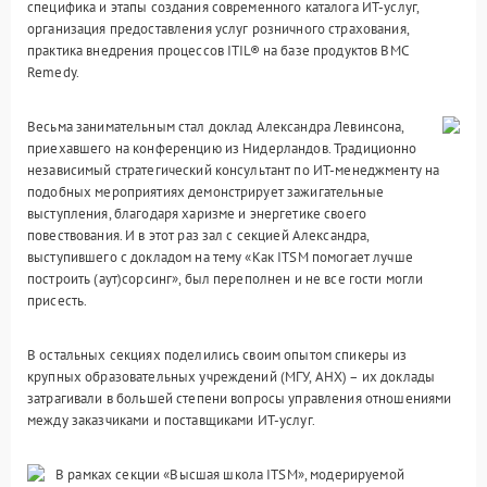
специфика и этапы создания современного каталога ИТ-услуг,
организация предоставления услуг розничного страхования,
практика внедрения процессов ITIL® на базе продуктов BMC
Remedy.
Весьма занимательным стал доклад Александра Левинсона,
приехавшего на конференцию из Нидерландов. Традиционно
независимый стратегический консультант по ИТ-менеджменту на
подобных мероприятиях демонстрирует зажигательные
выступления, благодаря харизме и энергетике своего
повествования. И в этот раз зал с секцией Александра,
выступившего с докладом на тему «Как ITSM помогает лучше
построить (аут)сорсинг», был переполнен и не все гости могли
присесть.
В остальных секциях поделились своим опытом спикеры из
крупных образовательных учреждений (МГУ, АНХ) – их доклады
затрагивали в большей степени вопросы управления отношениями
между заказчиками и поставщиками ИТ-услуг.
В рамках секции «Высшая школа ITSM», модерируемой