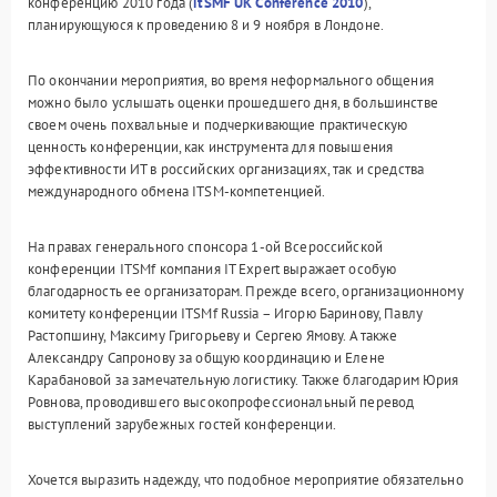
конференцию 2010 года (
itSMF UK Conference 2010
),
планирующуюся к проведению 8 и 9 ноября в Лондоне.
По окончании мероприятия, во время неформального общения
можно было услышать оценки прошедшего дня, в большинстве
своем очень похвальные и подчеркивающие практическую
ценность конференции, как инструмента для повышения
эффективности ИТ в российских организациях, так и средства
международного обмена ITSM-компетенцией.
На правах генерального спонсора 1-ой Всероссийской
конференции ITSMf компания IT Expert выражает особую
благодарность ее организаторам. Прежде всего, организационному
комитету конференции ITSMf Russia – Игорю Баринову, Павлу
Растопшину, Максиму Григорьеву и Сергею Ямову. А также
Александру Сапронову за общую координацию и Елене
Карабановой за замечательную логистику. Также благодарим Юрия
Ровнова, проводившего высокопрофессиональный перевод
выступлений зарубежных гостей конференции.
Хочется выразить надежду, что подобное мероприятие обязательно