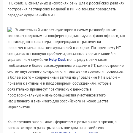
IT Expert). В финальных дискуссиях речь шла о российских реалиях
построения партнерских моделей в ИТ и о том, как преодолеть
парадокс «улучшений» в ИТ.
Значительный интерес аудитории к самым разнообразным
вопросам, поднятым на конференции, как научно-философского, так
и прикладного характера, подтверждался практически
повсеместным аншлагом слушателей в секциях. По-прежнему ИТ-
специалистов волнуют проблемы, связанные с организацией и
управлением службами
Help Desk
, но на ряду с этим такие
глобальные и более высокоуровневые задачи в ИТ, как построение
систем внутреннего контроля или повышение зрелости процессов,
а более всего – современный взгляд на управление ИТ в целом –
привели к активным и плодотворным обсуждениям, которые
обязательно привнесут практическую ценность в
профессиональную жизнь большинства участников этого
масштабного и значимого для российского ИТ-сообщества
мероприятия.
Конференция завершилась фуршетом и розыгрышем призов, в
рамках которого разыгрывалась поездка на английскую