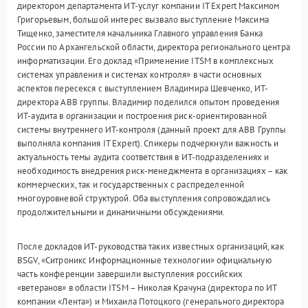
директором департамента ИТ-услуг компании IT Expert Максимом
Григорьевым, большой интерес вызвало выступление Максима
Тищенко, заместителя начальника Главного управления Банка
России по Архангельской области, директора регионального центра
информатизации. Его доклад «Применение ITSM в комплексных
системах управления и системах контроля» в части основных
аспектов пересекся с выступлением Владимира Шевченко, ИТ-
директора ABB группы. Владимир поделился опытом проведения
ИТ-аудита в организации и построения риск-ориентированной
системы внутреннего ИТ-контроля (данный проект для ABB Группы
выполняла компания IT Expert). Спикеры подчеркнули важность и
актуальность темы аудита соответствия в ИТ-подразделениях и
необходимость внедрения риск-менеджмента в организациях – как
коммерческих, так и государственных с распределенной
многоуровневой структурой. Оба выступления сопровождались
продолжительными и динамичными обсуждениями.
После докладов ИТ-руководства таких известных организаций, как
BSGV, «Ситроникс Информационные технологии» официальную
часть конференции завершили выступления российских
«ветеранов» в области ITSM – Николая Крачуна (директора по ИТ
компании «Лента») и Михаила Потоцкого (генерального директора