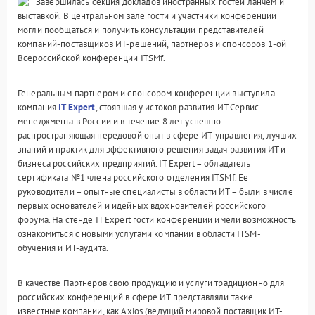
Завершилась секция докладов иностранных гостей ланчем и
выставкой. В центральном зале гости и участники конференции
могли пообщаться и получить консультации представителей
компаний-поставщиков ИТ-решений, партнеров и спонсоров 1-ой
Всероссийской конференции ITSMf.
Генеральным партнером и спонсором конференции выступила
компания
IT Expert
, стоявшая у истоков развития ИТ Сервис-
менеджмента в России и в течение 8 лет успешно
распространяющая передовой опыт в сфере ИТ-управления, лучших
знаний и практик для эффективного решения задач развития ИТ и
бизнеса российских предприятий. IT Expert – обладатель
сертификата №1 члена российского отделения ITSMf. Ее
руководители – опытные специалисты в области ИТ – были в числе
первых основателей и идейных вдохновителей российского
форума. На стенде IT Expert гости конференции имели возможность
ознакомиться с новыми услугами компании в области ITSM-
обучения и ИТ-аудита.
В качестве Партнеров свою продукцию и услуги традиционно для
российских конференций в сфере ИТ представляли такие
известные компании, как Axios (ведущий мировой поставщик ИТ-