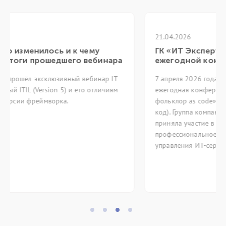
21.04.2026
ГК «ИТ Эксперт» приняла участие в XVI
ра
ежегодной конференции itSMF 2026
T
7 апреля 2026 года в Москве состоялась XVI
м
ежегодная конференция itSMF «Методологический
фольклор as code» (Методологический фольклор как
код). Группа компаний ИТ Эксперт традиционно
приняла участие в мероприятии, объединяющем
профессиональное сообщество в области
управления ИТ-сервисами.