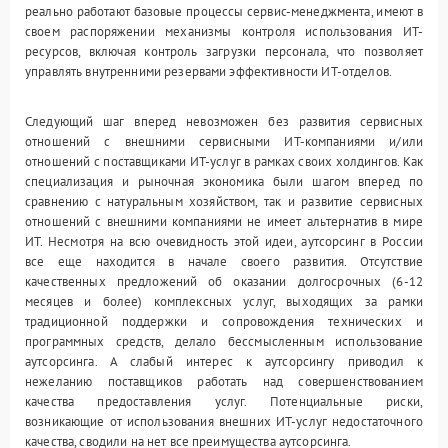
реально работают базовые процессы сервис-менеджмента, имеют в
своем распоряжении механизмы контроля использования ИТ-
ресурсов, включая контроль загрузки персонала, что позволяет
управлять внутренними резервами эффективности ИТ-отделов.
Следующий шаг вперед невозможен без развития сервисных
отношений с внешними сервисными ИТ-компаниями и/или
отношений с поставщиками ИТ-услуг в рамках своих холдингов. Как
специализация и рыночная экономика были шагом вперед по
сравнению с натуральным хозяйством, так и развитие сервисных
отношений с внешними компаниями не имеет альтернатив в мире
ИТ. Несмотря на всю очевидность этой идеи, аутсорсинг в России
все еще находится в начале своего развития. Отсутствие
качественных предложений об оказании долгосрочных (6-12
месяцев и более) комплексных услуг, выходящих за рамки
традиционной поддержки и сопровождения технических и
программных средств, делало бессмысленным использование
аутсорсинга. А слабый интерес к аутсорсингу приводил к
нежеланию поставщиков работать над совершенствованием
качества предоставления услуг. Потенциальные риски,
возникающие от использования внешних ИТ-услуг недостаточного
качества, сводили на нет все преимущества аутсорсинга.