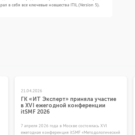
рал в себя все ключевые новшества ITIL (Version 5).
1.04.2026
17.04.202
ГК «ИТ Эксперт» приняла участие
Вебин
в XVI ежегодной конференции
эволюц
itSMF 2026
прошл
 апреля 2026 года в Москве состоялась XVI
28 апреля
жегодная конференция itSMF «Методологический
посвящён