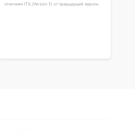
ITIL (Version 5) от предыдущей версии.
собрались, чтобы
к управлению ИТ-
рынка и возможно
инструменты ИИ.