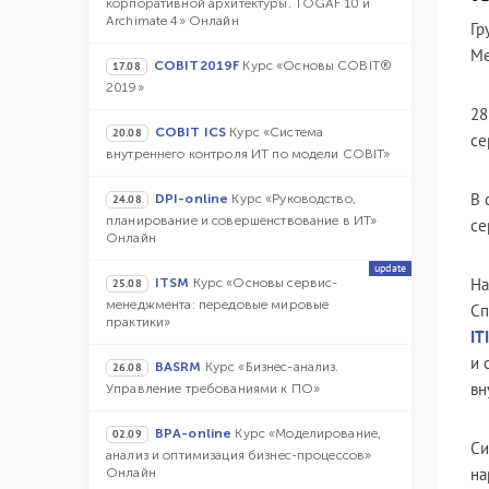
корпоративной архитектуры. TOGAF 10 и
Archimate 4» Онлайн
Гр
Ме
COBIT2019F
Курс «Основы COBIT®
17.08
2019»
28
COBIT ICS
Курс «Система
20.08
се
внутреннего контроля ИТ по модели COBIT»
В 
DPI-online
Курс «Руководство,
24.08
планирование и совершенствование в ИТ»
се
Онлайн
update
На
ITSM
Курс «Основы сервис-
25.08
менеджмента: передовые мировые
Сп
практики»
IT
и 
BASRM
Курс «Бизнес-анализ.
26.08
вн
Управление требованиями к ПО»
BPA-online
Курс «Моделирование,
02.09
Си
анализ и оптимизация бизнес-процессов»
на
Онлайн