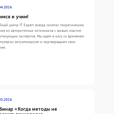
стоялся официальный релиз ITIL
сложились среди айтишников (и
 это книга, посвящённая основам,
только) по отношению к данной
04.2026
торая так и называется – «ITIL
области менеджмента.
имся и учим!
undation».
Подробнее
бный центр IT Expert всегда сочетал теоретические
дробнее
ния из авторитетных источников с живым опытом
ктикующих экспертов. Мы идём в ногу со временем
егулярно актуализируем и подтверждаем свои
ния.
03.2026
бинар «Когда методы не