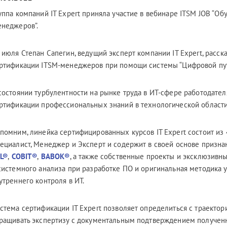
уппа компаний IT Expert приняла участие в вебинаре ITSM JOB “Об
неджеров”.
 июля Степан Сапегин, ведущий эксперт компании IT Expert, расс
ртификации ITSM-менеджеров при помощи системы “Цифровой пут
состоянии турбулентности на рынке труда в ИТ-сфере работодате
ртификации профессиональных знаний в технологической област
помним, линейка сертифицированных курсов IT Expert состоит из 
ециалист, Менеджер и Эксперт и содержит в своей основе призн
IL®
,
COBIT®
,
BABOK®
, а также собственные проекты и эксклюзивн
системного анализа при разработке ПО и оригинальная методика 
утреннего контроля в ИТ.
стема сертификации IT Expert позволяет определиться с траекто
ращивать экспертизу с документальным подтверждением получен