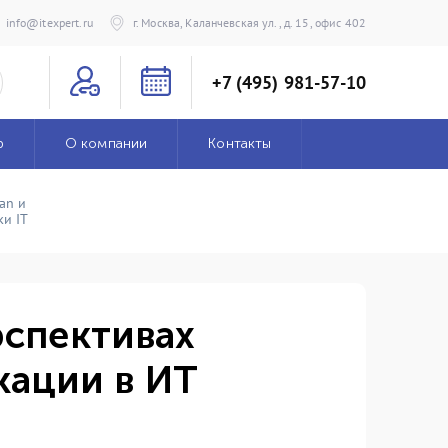
info@itexpert.ru
г. Москва, Каланчевская ул., д. 15, офис 402
+7 (495) 981-57-10
р
О компании
Контакты
an и
и IT
ерспективах
кации в ИТ