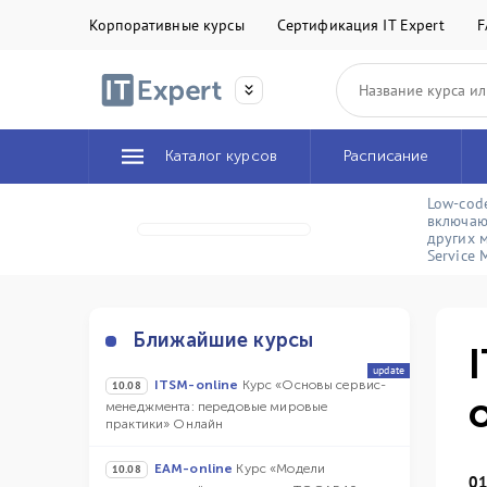
Корпоративные курсы
Сертификация IT Expert
F
Каталог курсов
Расписание
Low-cod
включаю
других 
Service
Ближайшие курсы
update
ITSM-online
Курс «Основы сервис-
10.08
менеджмента: передовые мировые
практики» Онлайн
EAM-online
Курс «Модели
10.08
01