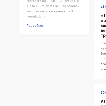
состоялся официальный релиз ITIL
сложились с
4, это книга, посвящённая основам,
только) по 
15.
которая так и называется – «ITIL
области мен
«Т
Foundation».
пр
Подробнее
мы
Подробнее
ве
тр
9 а
не 
Это
– о
в у
исп
30.
AI