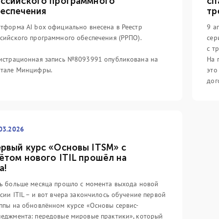
ссийского программного
сп
еспечения
тр
тформа AI box официально внесена в Реестр
9 а
сийского программного обеспечения (РРПО).
сер
с т
истрационная запись №8093991 опубликована на
На 
ртале Минцифры.
это
дог
03.2026
рвый курс «Основы ITSM» с
ётом нового ITIL прошёл на
а!
ь больше месяца прошло с момента выхода новой
сии ITIL – и вот вчера закончилось обучение первой
ппы на обновлённом курсе «Основы сервис-
еджмента: передовые мировые практики», который