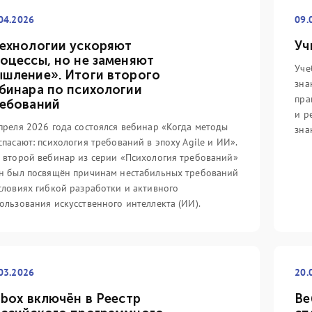
реди айтишников (и не
путь».
со
отношению к данной
4,
04.2026
09.
Подробнее
еджмента.
ко
ехнологии ускоряют
Уч
Fo
оцессы, но не заменяют
Уче
шление». Итоги второго
По
зна
бинара по психологии
пра
ебований
и р
преля 2026 года состоялся вебинар «Когда методы
зна
спасают: психология требований в эпоху Agile и ИИ».
 второй вебинар из серии «Психология требований»
н был посвящён причинам нестабильных требований
словиях гибкой разработки и активного
ользования искусственного интеллекта (ИИ).
03.2026
20.
 box включён в Реестр
Ве