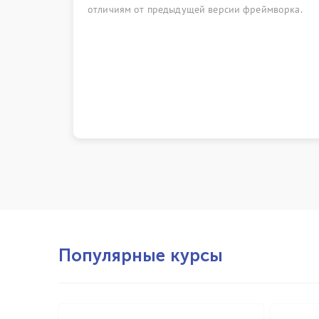
отличиям от предыдущей версии фреймворка.
ф
к
т
о
о
Популярные курсы