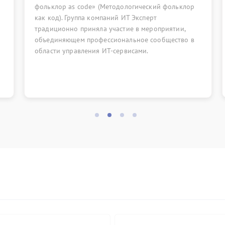
ольклор as code» (Методологический фольклор
отличиям 
ак код). Группа компаний ИТ Эксперт
радиционно приняла участие в мероприятии,
бъединяющем профессиональное сообщество в
бласти управления ИТ-сервисами.