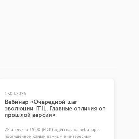
6
25.06.2026
ар «Очередной шаг
Управление 
ии ITIL. Главные отличия от
к прозрачно
ой версии»
18 июня 2026 год
 в 19:00 (МСК) ждём вас на вебинаре,
ВЭБ РФ состоялас
ном самым важным и интересным
области управлен