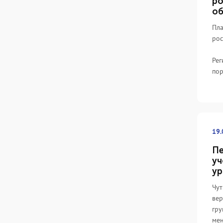
ро
об
Пла
рос
Рег
по
19.
Пе
уч
ур
Чут
вер
гру
мен