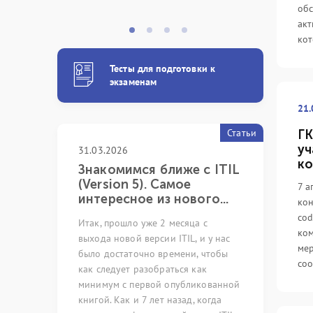
обс
акт
кот
Тесты для подготовки к
экзаменам
21.
Статьи
ГК
уч
31.03.2026
05.03.2024
ко
 с
Знакомимся ближе с ITIL
Непреры
xpert
(Version 5). Самое
как иску
7 а
интересное из нового...
возможно
кон
cod
pert
Итак, прошло уже 2 месяца с
Много лет р
ком
ную систему
выхода новой версии ITIL, и у нас
сфере обесп
ме
листов с
было достаточно времени, чтобы
ИТ-услуг и 
соо
ующих
как следует разобраться как
профильных 
оссии и стран
минимум с первой опубликованной
невозможно
Цифровой
книгой. Как и 7 лет назад, когда
на ряд стер