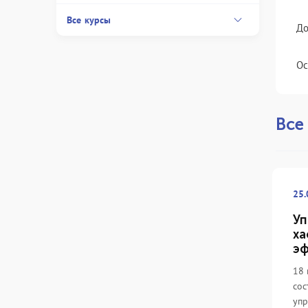
Все курсы
До
Ос
Все
25.
Уп
ха
эф
18 
сос
упр