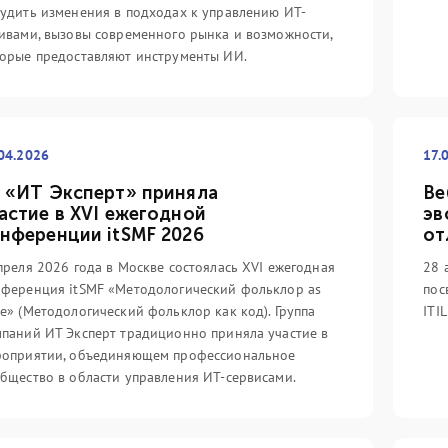
удить изменения в подходах к управлению ИТ-
ивами, вызовы современного рынка и возможности,
орые предоставляют инструменты ИИ.
04.2026
17.
 «ИТ Эксперт» приняла
Ве
астие в XVI ежегодной
эв
14.05.2022
31
нференции itSMF 2026
от
вность ИТ-услуг
Цифровой путь с
З
сство
компанией IT Expert
(V
преля 2026 года в Москве состоялась XVI ежегодная
28 
го...
начинается!...
ин
ференция itSMF «Методологический фольклор as
пос
e» (Методологический фольклор как код). Группа
ITI
еализуя проекты в
Группа компаний IT Expert
Ит
паний ИТ Эксперт традиционно приняла участие в
ечения непрерывности
выпустила отечественную систему
вы
роприятии, объединяющем профессиональное
проводя обучение
сертификации специалистов с
бы
бщество в области управления ИТ-сервисами.
специалистов,
линейкой соответствующих
ка
 не обратить внимание
учебных курсов для России и стран
ми
еотипов, которые
СНГ под названием «Цифровой
кн