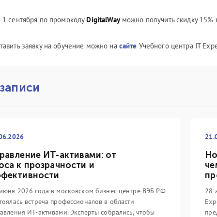
 1 сентября по промокоду
DigitalWay
можно получить скидку 15% н
тавить заявку на обучение можно на
сайте
Учебного центра IT Expe
 записи
06.2026
21.
равление ИТ-активами: от
Но
оса к прозрачности и
че
фективности
пр
июня 2026 года в московском бизнес-центре ВЭБ РФ
28 
тоялась встреча профессионалов в области
Exp
авления ИТ-активами. Эксперты собрались, чтобы
пре