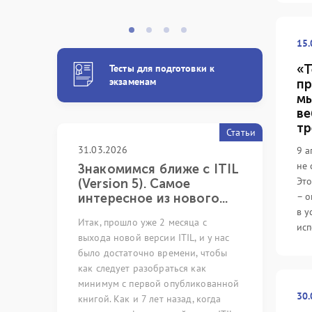
15.
Тесты для подготовки к
«Т
экзаменам
пр
мы
ве
тр
Статьи
31.03.2026
05.03.2024
9 а
не 
 с
Знакомимся ближе с ITIL
Непреры
Это
xpert
(Version 5). Самое
как иску
– о
интересное из нового...
возможно
в у
pert
Итак, прошло уже 2 месяца с
Много лет р
исп
ную систему
выхода новой версии ITIL, и у нас
сфере обесп
листов с
было достаточно времени, чтобы
ИТ-услуг и 
ующих
как следует разобраться как
профильных 
оссии и стран
минимум с первой опубликованной
невозможно
30.
Цифровой
книгой. Как и 7 лет назад, когда
на ряд стер