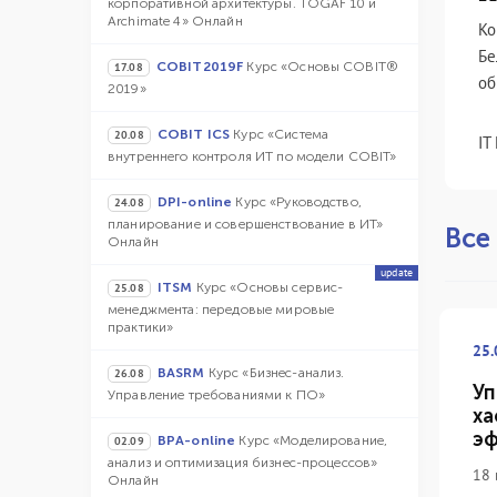
корпоративной архитектуры. TOGAF 10 и
Archimate 4» Онлайн
Ко
Бе
COBIT2019F
Курс «Основы COBIT®
17.08
об
2019»
COBIT ICS
Курс «Система
20.08
IT
внутреннего контроля ИТ по модели COBIT»
DPI-online
Курс «Руководство,
24.08
планирование и совершенствование в ИТ»
Все
Онлайн
update
ITSM
Курс «Основы сервис-
25.08
менеджмента: передовые мировые
практики»
25.
BASRM
Курс «Бизнес-анализ.
26.08
Уп
Управление требованиями к ПО»
ха
эф
BPA-online
Курс «Моделирование,
02.09
анализ и оптимизация бизнес-процессов»
18 
Онлайн