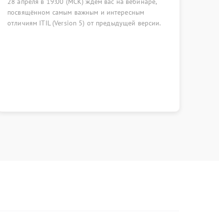
 вас на вебинаре,
ВЭБ РФ состоялась встреча профессио
и интересным
области управления ИТ-активами. Экс
предыдущей версии.
собрались, чтобы обсудить изменения
к управлению ИТ-активами, вызовы с
рынка и возможности, которые предо
инструменты ИИ.