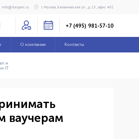
info@itexpert.ru
г. Москва, Каланчевская ул., д. 15, офис 402
+7 (495) 981-57-10
р
О компании
Контакты
an и
и IT
принимать
м ваучерам