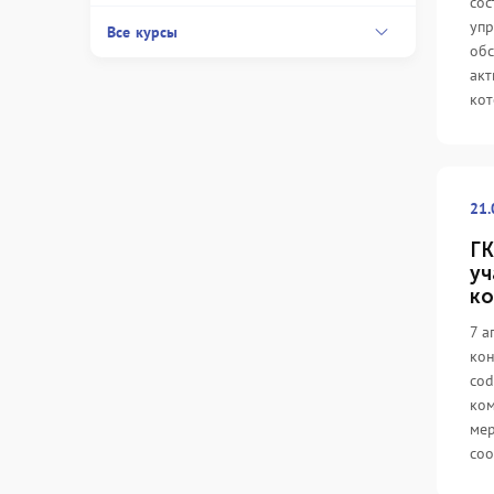
сос
упр
Все курсы
обс
акт
кот
21.
ГК
уч
ко
7 а
кон
cod
ком
ме
соо