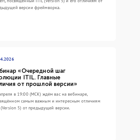
ert, посвящённый ITIL (Version 5) и его отличиям от
дыдущей версии фреймворка.
04.2026
бинар «Очередной шаг
олюции ITIL. Главные
личия от прошлой версии»
апреля в 19:00 (МСК) ждём вас на вебинаре,
вящённом самым важным и интересным отличиям
L (Version 5) от предыдущей версии.