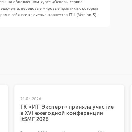
ппы на обновлённом курсе «Основы сервис-
еджмента: передовые мировые практики», который
рал в себя все ключевые новшества ITIL (Version 5).
17.04.2026
т» приняла участие
Вебинар «Очередной
ой конференции
эволюции ITIL. Глав
прошлой версии»