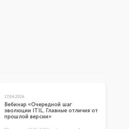
25.06.2026
 шаг
Управление ИТ-активами: о
ные отличия от
к прозрачности и эффекти
18 июня 2026 года в московском бизн