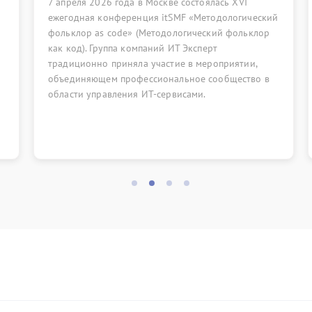
 Москве состоялась XVI
28 апреля в 19:00 (МСК) ждём
ия itSMF «Методологический
посвящённом самым важным 
Методологический фольклор
отличиям ITIL (Version 5) от 
паний ИТ Эксперт
 участие в мероприятии,
ссиональное сообщество в
Т-сервисами.