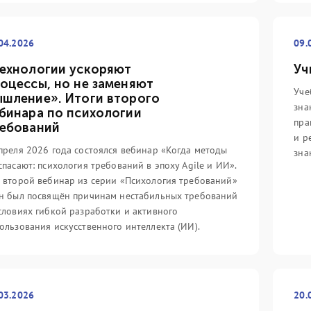
04.2026
09.
ехнологии ускоряют
Уч
оцессы, но не заменяют
Уче
шление». Итоги второго
зна
бинара по психологии
пра
ебований
и р
14.05.2022
31
преля 2026 года состоялся вебинар «Когда методы
зна
спасают: психология требований в эпоху Agile и ИИ».
вность ИТ-услуг
Цифровой путь с
З
 второй вебинар из серии «Психология требований»
сство
компанией IT Expert
(V
н был посвящён причинам нестабильных требований
го...
начинается!...
ин
словиях гибкой разработки и активного
еализуя проекты в
Группа компаний IT Expert
Ит
ользования искусственного интеллекта (ИИ).
ечения непрерывности
выпустила отечественную систему
вы
проводя обучение
сертификации специалистов с
бы
специалистов,
линейкой соответствующих
ка
 не обратить внимание
учебных курсов для России и стран
ми
03.2026
20.
еотипов, которые
СНГ под названием «Цифровой
кн