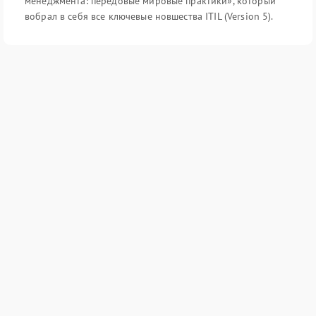
менеджмента: передовые мировые практики», который
вобрал в себя все ключевые новшества ITIL (Version 5).