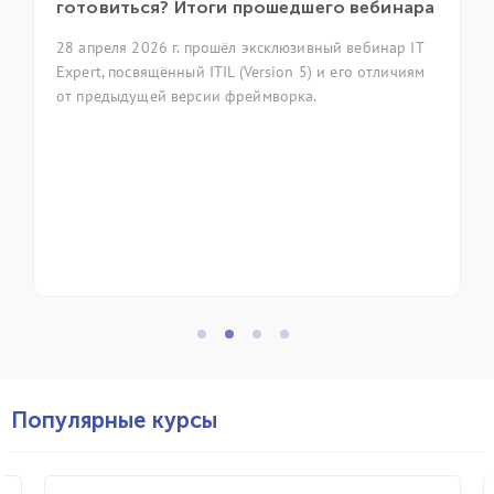
готовиться? Итоги прошедшего вебинара
еж
28 апреля 2026 г. прошёл эксклюзивный вебинар IT
7 а
Expert, посвящённый ITIL (Version 5) и его отличиям
еж
от предыдущей версии фреймворка.
фо
ко
пр
пр
уп
Популярные курсы