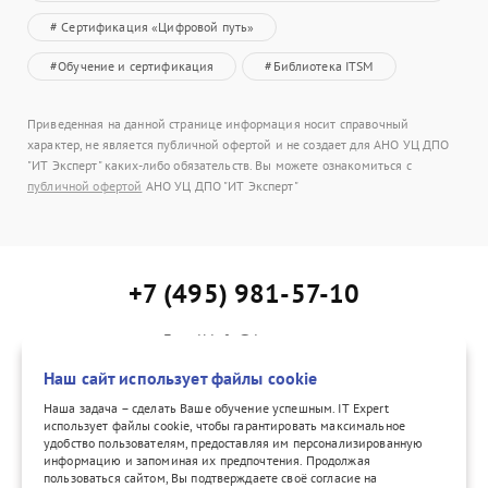
# Сертификация «Цифровой путь»
#Обучение и сертификация
#Библиотека ITSM
Приведенная на данной странице информация носит справочный
характер, не является публичной офертой и не создает для АНО УЦ ДПО
"ИТ Эксперт" каких-либо обязательств. Вы можете ознакомиться с
публичной офертой
АНО УЦ ДПО "ИТ Эксперт"
+7 (495) 981-57-10
E-mail:info@itexpert.ru
Адрес: г. Москва, Каланчевская ул., д. 15, офис 402
Наш сайт использует файлы cookie
Наша задача – сделать Ваше обучение успешным. IT Expert
использует файлы cookie, чтобы гарантировать максимальное
удобство пользователям, предоставляя им персонализированную
vk.com/itexpertvk/
информацию и запоминая их предпочтения. Продолжая
пользоваться сайтом, Вы подтверждаете своё согласие на