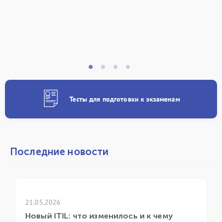
Тесты для подготовки к экзаменам
Последние новости
21.05.2026
21
Новый ITIL: что изменилось и к чему
ГК