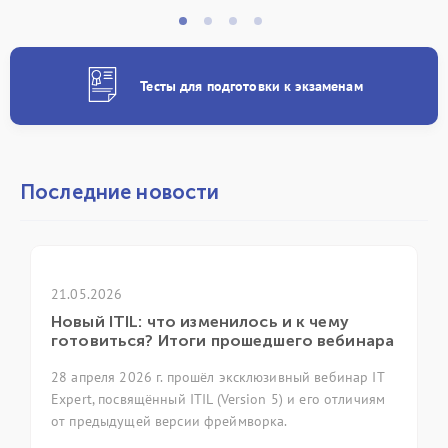
Тесты для подготовки к экзаменам
Последние новости
21.04.2026
что изменилось и к чему
ГК «ИТ Эксперт» п
 Итоги прошедшего вебинара
ежегодной конфер
г. прошёл эксклюзивный вебинар IT
7 апреля 2026 года в М
ный ITIL (Version 5) и его отличиям
ежегодная конференци
версии фреймворка.
фольклор as code» (Ме
код). Группа компаний