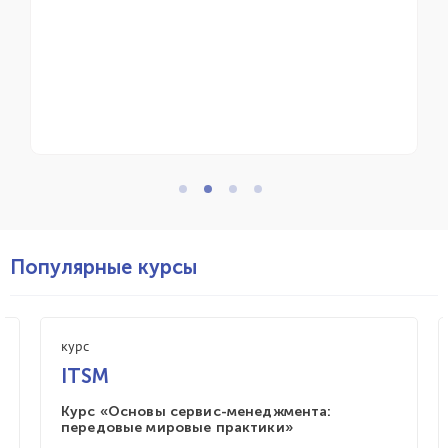
приняла участие в ме
профессиональное соо
управления ИТ-сервиса
Популярные курсы
курс
ITSM
Курс «Основы сервис-менеджмента:
передовые мировые практики»