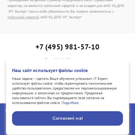
характер, не является публичной офертой и не создает для АНО УЦ ДПО
"ИТ Эксперт" каких-либо обязательств. Вы можете ознакомиться с
публичной офертой
АНО УЦ ДПО "ИТ Эксперт"
+7 (495) 981-57-10
E-mail:info@itexpert.ru
Адрес: г. Москва, Каланчевская ул., д. 15, офис 402
Наш сайт использует файлы cookie
Наша задача – сделать Ваше обучение успешным. IT Expert
использует файлы cookie, чтобы гарантировать максимальное
удобство пользователям, предоставляя им персонализированную
vk.com/itexpertvk/
информацию и запоминая их предпочтения. Продолжая
пользоваться сайтом, Вы подтверждаете своё согласие на
использование файлов cookie.
Подробнее...
PeopleCert, ITIL®, PRINCE2®, PRINCE2 Agile®, and the Swirl logo are registered
trademarks of PeopleCert International Ltd. All rights reserved. COBIT® is a
Согласен(-на)
registered trademark of ISACA® registered in the United States and other
countries. All rights reserved.
© 2002–2026 IT Expert