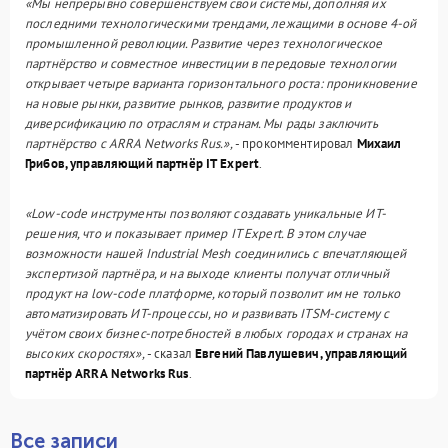
«
Мы непрерывно совершенствуем свои системы, дополняя их
последними технологическими трендами, лежащими в основе 4-ой
промышленной революции. Развитие через технологическое
партнёрство и совместное инвестиции в передовые технологии
открывает четыре варианта горизонтального роста: проникновение
на новые рынки, развитие рынков, развитие продуктов и
диверсификацию по отраслям и странам. Мы рады
заключить
партнёрство с ARRA Networks Rus.»,
- прокомментировал
Михаил
Грибов, управляющий партнёр
IT
Expert
.
«Low-code
инструменты
позволяют создавать уникальные ИТ-
решения, что и показывает пример IT Expert. В этом случае
возможности нашей
Industrial
Mesh
соединились с впечатляющей
экспертизой партнёра, и на выходе клиенты получат отличный
продукт на low-code платформе, который позволит им не только
автоматизировать ИТ-процессы, но и развивать ITSM-систему с
учётом своих бизнес-потребностей в любых городах и странах на
высоких скоростях»,
- сказал
Евгений Павлушевич, управляющий
партнёр
ARRA
Networks
Rus
.
Все записи