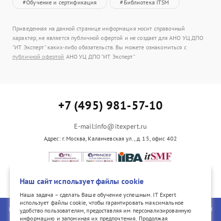
#Обучение и сертификация
#Библиотека ITSM
Приведенная на данной странице информация носит справочный
характер, не является публичной офертой и не создает для АНО УЦ ДПО
"ИТ Эксперт" каких-либо обязательств. Вы можете ознакомиться с
публичной офертой
АНО УЦ ДПО "ИТ Эксперт"
+7 (495) 981-57-10
E-mail:info@itexpert.ru
Адрес: г. Москва, Каланчевская ул., д. 15, офис 402
vk.com/itexpertvk/
Наш сайт использует файлы cookie
Наша задача – сделать Ваше обучение успешным. IT Expert
использует файлы cookie, чтобы гарантировать максимальное
PeopleCert, ITIL®, PRINCE2®, PRINCE2 Agile®, and the Swirl logo are registered
удобство пользователям, предоставляя им персонализированную
trademarks of PeopleCert International Ltd. All rights reserved. COBIT® is a
информацию и запоминая их предпочтения. Продолжая