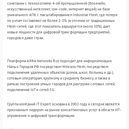
сочетании с технологиями 4-ой промышленной (блокчейн,
искусственный интеллект, low-code, интернет вещей) на базе
уникального АПК с масштабированием Industrial Mesh, где потери
по узлам составляют не более 2-3% (в отличии от традиционных
Mesh-сетей, где этот показатель варьируется около 50%) дает
новые мощности для цифровой̆ трансформации предприятий,
городов и даже стран.
Платформа ARRA Networks Rus подходит для информатизации
Малых Городов РФ посредством Wireless Mesh, посредством
подключения удаленных объектов (домов, школ, больниц и др.),
сотовым операторам, крупному и среднему бизнесу, а также в
рамках построения умных городов для разгрузки сотовых сетей,
подключения IoT и сетей 5G.
Группа компаний IT Expert основана в 2002 году и сегодня является
признанным лидером на рынке консалтинговых услуг в области ИТ-
управления и цифровой трансформации.