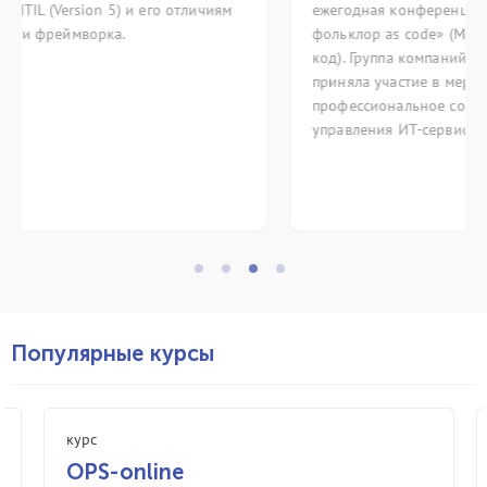
личиям
ежегодная конференция itSMF «Методологический
фольклор as code» (Методологический фольклор ка
код). Группа компаний ИТ Эксперт традиционно
приняла участие в мероприятии, объединяющем
профессиональное сообщество в области
управления ИТ-сервисами.
Популярные курсы
курс
OPS-online