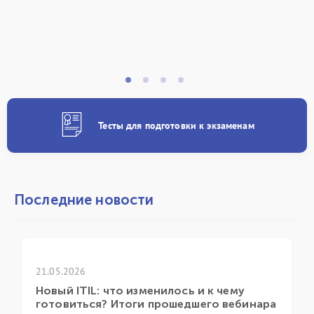
Тесты для подготовки к экзаменам
Последние новости
1.05.2026
21.04.2
овый ITIL: что изменилось и к чему
ГК «И
отовиться? Итоги прошедшего вебинара
ежего