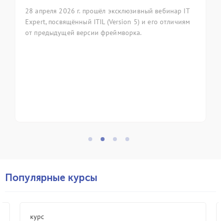
8 апреля 2026 г. прошёл эксклюзивный вебинар IT
7 апрел
xpert, посвящённый ITIL (Version 5) и его отличиям
ежегод
т предыдущей версии фреймворка.
фолькло
код). Г
приняла
професс
управле
Популярные курсы
курс