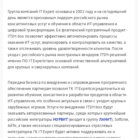
Группа компаний IT Expert основана в 2002 году и на сегодняшний
день является признанным лидером российского рынка
консалтинговых услуг и обучения в области ИТ-управления и
цифровой трансформации. Ее флагманский программный продукт -
ITSM box позволяет эффективно автоматизировать процессы
оказания ИТ-услуг, анализировать и контролировать их качество, а
также отслеживать уровень удовлетворенности клиентов. После
ухода с российского рынка иностранных вендоров ITSM-решений
именно ПО IT Expertстало основной отечественной альтернативой
для крупных и сверхкрупных компаний.
Передача бизнеса по внедрению и сопровождению программного
обеспечения партнерам позволит ГК IT Expertсосредоточиться на
развитии обучения, консалтинга и разработки продуктов в области
ИТ-управления, что особенно актуально в связи с уходом крупных
зарубежных игроков. Услуги по внедрению ITSM box будут
оказывать авторизованные партнеры, среди которых крупнейшие
российские интеграторы
НОРБИТ
(входит в группу
ЛАНИТ
), Softline,
АйТи, а также несколько специализированных отраслевых
интеграторов. ГК IT Expert будет активно поддерживать их и
оказывать услуги контроля качества проектов в рамках сервиса