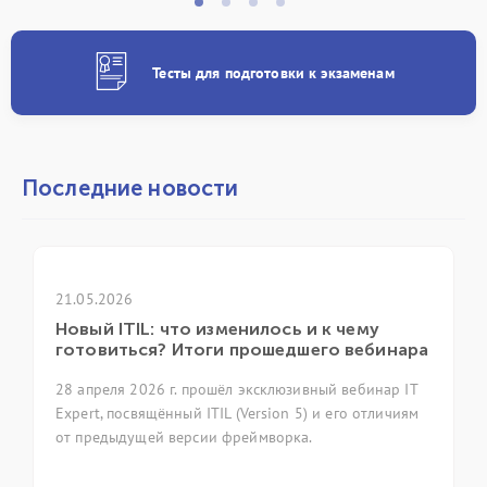
Тесты для подготовки к экзаменам
Последние новости
21.04.2026
 изменилось и к чему
ГК «ИТ Эксперт» при
оги прошедшего вебинара
ежегодной конферен
прошёл эксклюзивный вебинар IT
7 апреля 2026 года в Моск
 ITIL (Version 5) и его отличиям
ежегодная конференция i
сии фреймворка.
фольклор as code» (Мето
код). Группа компаний ИТ
приняла участие в мероп