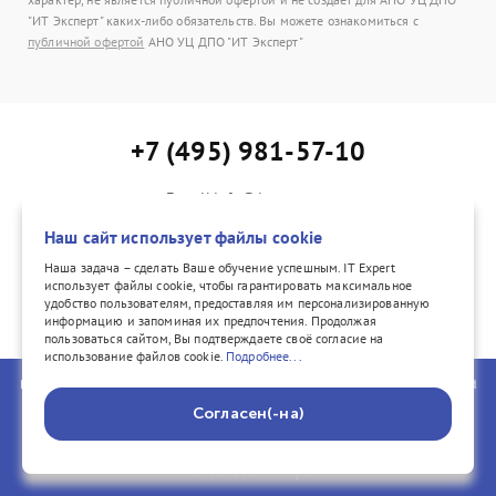
"ИТ Эксперт" каких-либо обязательств. Вы можете ознакомиться с
публичной офертой
АНО УЦ ДПО "ИТ Эксперт"
+7 (495) 981-57-10
E-mail:info@itexpert.ru
Адрес: г. Москва, Каланчевская ул., д. 15, офис 402
Наш сайт использует файлы cookie
Наша задача – сделать Ваше обучение успешным. IT Expert
использует файлы cookie, чтобы гарантировать максимальное
удобство пользователям, предоставляя им персонализированную
vk.com/itexpertvk/
информацию и запоминая их предпочтения. Продолжая
пользоваться сайтом, Вы подтверждаете своё согласие на
использование файлов cookie.
Подробнее...
PeopleCert, ITIL®, PRINCE2®, PRINCE2 Agile®, and the Swirl logo are registered
trademarks of PeopleCert International Ltd. All rights reserved. COBIT® is a
Согласен(-на)
registered trademark of ISACA® registered in the United States and other
countries. All rights reserved.
© 2002–2026 IT Expert