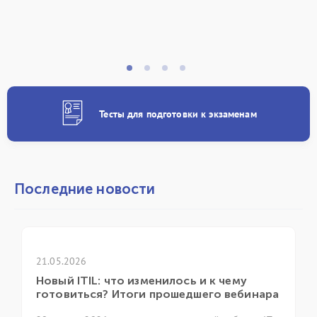
Тесты для подготовки к экзаменам
Последние новости
1.05.2026
21.04.2
овый ITIL: что изменилось и к чему
ГК «И
отовиться? Итоги прошедшего вебинара
ежего