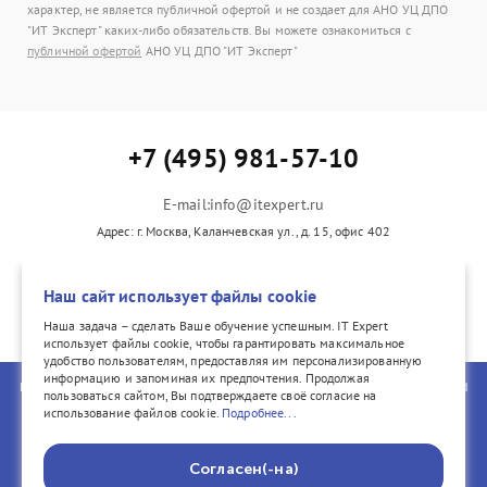
характер, не является публичной офертой и не создает для АНО УЦ ДПО
"ИТ Эксперт" каких-либо обязательств. Вы можете ознакомиться с
публичной офертой
АНО УЦ ДПО "ИТ Эксперт"
+7 (495) 981-57-10
E-mail:info@itexpert.ru
Адрес: г. Москва, Каланчевская ул., д. 15, офис 402
Наш сайт использует файлы cookie
vk.com/itexpertvk/
Наша задача – сделать Ваше обучение успешным. IT Expert
использует файлы cookie, чтобы гарантировать максимальное
удобство пользователям, предоставляя им персонализированную
информацию и запоминая их предпочтения. Продолжая
PeopleCert, ITIL®, PRINCE2®, PRINCE2 Agile®, and the Swirl logo are registered
пользоваться сайтом, Вы подтверждаете своё согласие на
trademarks of PeopleCert International Ltd. All rights reserved. COBIT® is a
использование файлов cookie.
Подробнее...
registered trademark of ISACA® registered in the United States and other
countries. All rights reserved.
Согласен(-на)
© 2002–2026 IT Expert